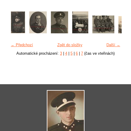
← Předchozí
Zpět do složky
Další →
Automatické procházení:
3
|
4
|
5
|
6
|
7
(čas ve vteřinách)