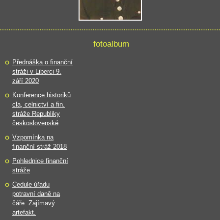
fotoalbum
Přednáška o finanční
stráži v Liberci 9.
září 2020
Konference historiků
cla, celnictví a fin.
stráže Republiky
československé
Vzpomínka na
finanční stráž 2018
Pohlednice finanční
stráže
Cedule úřadu
potravní daně na
čáře. Zajímavý
artefakt.