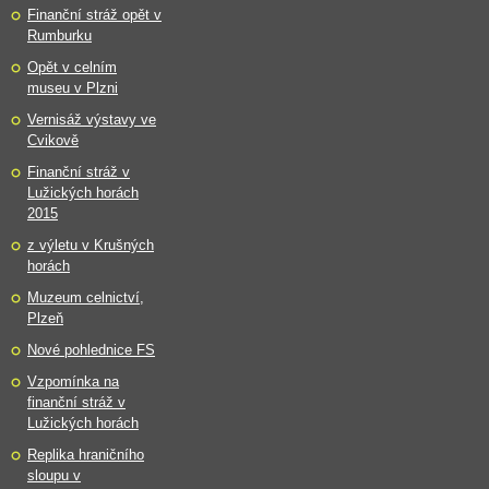
Finanční stráž opět v
Rumburku
Opět v celním
museu v Plzni
Vernisáž výstavy ve
Cvikově
Finanční stráž v
Lužických horách
2015
z výletu v Krušných
horách
Muzeum celnictví,
Plzeň
Nové pohlednice FS
Vzpomínka na
finanční stráž v
Lužických horách
Replika hraničního
sloupu v