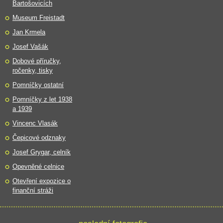
Bartošovicích
Museum Freistadt
Jan Krmela
Josef Vašák
Dobové příručky,
ročenky, tisky
Pomníčky ostatní
Pomníčky z let 1938
a 1939
Vincenc Vlasák
Čepicové odznaky
Josef Grygar, celník
Opevněné celnice
Otevření expozice o
finanční stráži