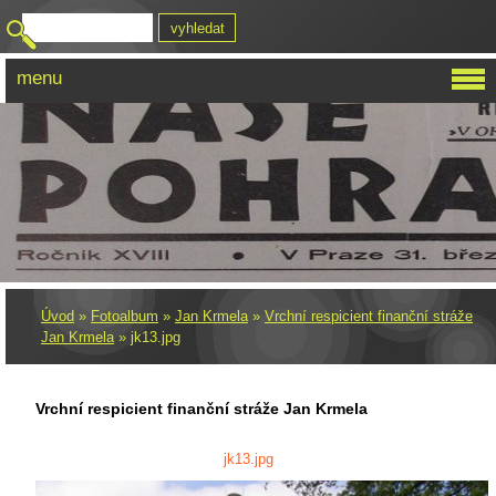
menu
Úvod
»
Fotoalbum
»
Jan Krmela
»
Vrchní respicient finanční stráže
Jan Krmela
»
jk13.jpg
Vrchní respicient finanční stráže Jan Krmela
jk13.jpg