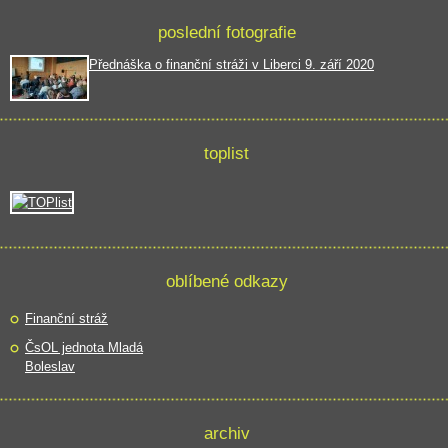
poslední fotografie
Přednáška o finanční stráži v Liberci 9. září 2020
toplist
oblíbené odkazy
Finanční stráž
ČsOL jednota Mladá
Boleslav
archiv