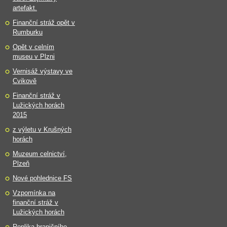
artefakt.
Finanční stráž opět v
Rumburku
Opět v celním
museu v Plzni
Vernisáž výstavy ve
Cvikově
Finanční stráž v
Lužických horách
2015
z výletu v Krušných
horách
Muzeum celnictví,
Plzeň
Nové pohlednice FS
Vzpomínka na
finanční stráž v
Lužických horách
Replika hraničního