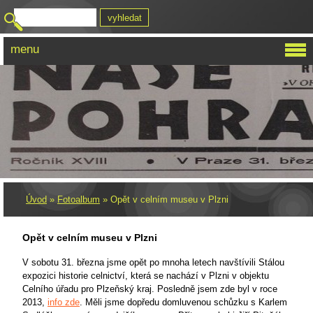
menu
Úvod
»
Fotoalbum
»
Opět v celním museu v Plzni
Opět v celním museu v Plzni
V sobotu 31. března jsme opět po mnoha letech navštívili Stálou
expozici historie celnictví, která se nachází v Plzni v objektu
Celního úřadu pro Plzeňský kraj. Posledně jsem zde byl v roce
2013,
info zde
. Měli jsme dopředu domluvenou schůzku s Karlem