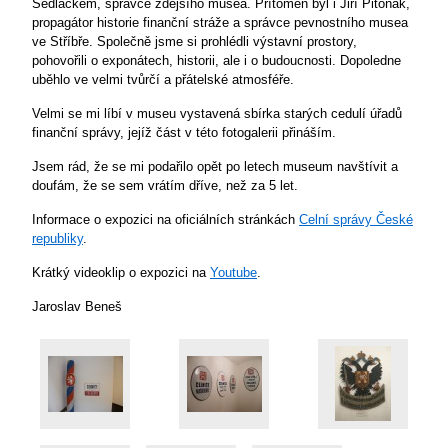
Sedláčkem, správce zdejšího musea. Přítomen byl i Jiří Pitoňák,
propagátor historie finanční stráže a správce pevnostního musea
ve Stříbře. Společně jsme si prohlédli výstavní prostory,
pohovořili o exponátech, historii, ale i o budoucnosti. Dopoledne
uběhlo ve velmi tvůrčí a přátelské atmosféře.
Velmi se mi líbí v museu vystavená sbírka starých cedulí úřadů
finanční správy, jejíž část v této fotogalerii přináším.
Jsem rád, že se mi podařilo opět po letech museum navštívit a
doufám, že se sem vrátím dříve, než za 5 let.
Informace o expozici na oficiálních stránkách
Celní správy České
republiky
.
Krátký videoklip o expozici na
Youtube
.
Jaroslav Beneš