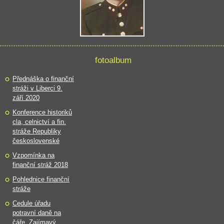
fotoalbum
Přednáška o finanční
stráži v Liberci 9.
září 2020
Konference historiků
cla, celnictví a fin.
stráže Republiky
československé
Vzpomínka na
finanční stráž 2018
Pohlednice finanční
stráže
Cedule úřadu
potravní daně na
čáře. Zajímavý