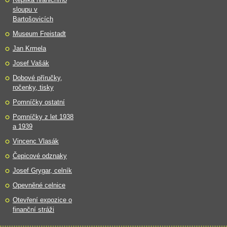
sloupu v
Bartošovicích
Museum Freistadt
Jan Krmela
Josef Vašák
Dobové příručky,
ročenky, tisky
Pomníčky ostatní
Pomníčky z let 1938
a 1939
Vincenc Vlasák
Čepicové odznaky
Josef Grygar, celník
Opevněné celnice
Otevření expozice o
finanční stráži