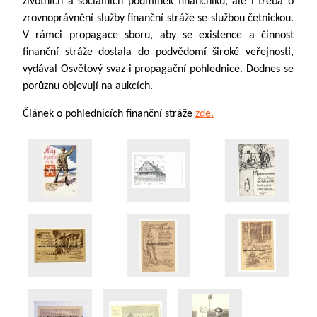
životních a sociálních podmínek finančníků, ale i třeba o
zrovnoprávnění služby finanční stráže se službou četnickou.
V rámci propagace sboru, aby se existence a činnost
finanční stráže dostala do podvědomí široké veřejnosti,
vydával Osvětový svaz i propagační pohlednice. Dodnes se
porůznu objevují na aukcích.
Článek o pohlednicích finanční stráže
zde.