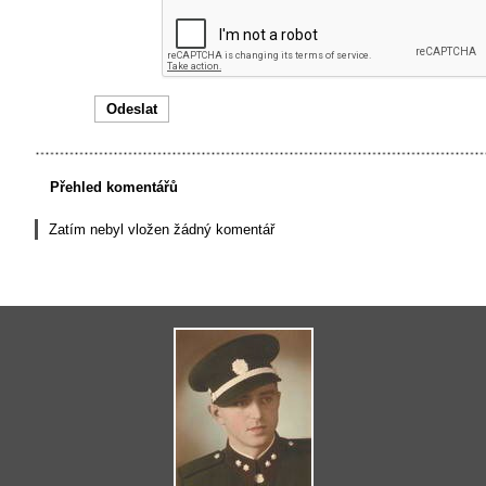
Přehled komentářů
Zatím nebyl vložen žádný komentář