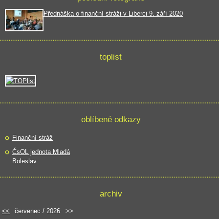
Přednáška o finanční stráži v Liberci 9. září 2020
toplist
oblíbené odkazy
Finanční stráž
ČsOL jednota Mladá
Boleslav
archiv
<<
červenec / 2026
>>