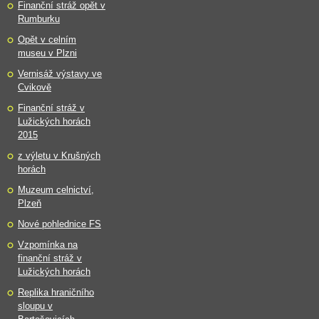
Finanční stráž opět v
Rumburku
Opět v celním
museu v Plzni
Vernisáž výstavy ve
Cvikově
Finanční stráž v
Lužických horách
2015
z výletu v Krušných
horách
Muzeum celnictví,
Plzeň
Nové pohlednice FS
Vzpomínka na
finanční stráž v
Lužických horách
Replika hraničního
sloupu v