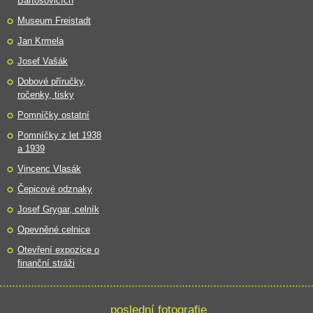
Bartošovicích
Museum Freistadt
Jan Krmela
Josef Vašák
Dobové příručky,
ročenky, tisky
Pomníčky ostatní
Pomníčky z let 1938
a 1939
Vincenc Vlasák
Čepicové odznaky
Josef Grygar, celník
Opevněné celnice
Otevření expozice o
finanční stráži
poslední fotografie