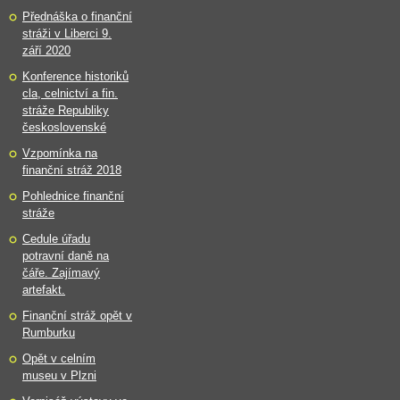
Přednáška o finanční
stráži v Liberci 9.
září 2020
Konference historiků
cla, celnictví a fin.
stráže Republiky
československé
Vzpomínka na
finanční stráž 2018
Pohlednice finanční
stráže
Cedule úřadu
potravní daně na
čáře. Zajímavý
artefakt.
Finanční stráž opět v
Rumburku
Opět v celním
museu v Plzni