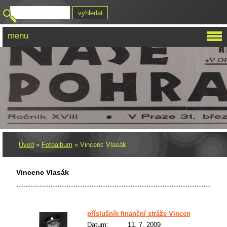
menu
Úvod
»
Fotoalbum
»
Vincenc Vlasák
Vincenc Vlasák
příslušník finanční stráže Vincenc Vlasák
Datum:
11. 7. 2009