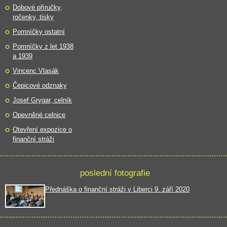
Dobové příručky,
ročenky, tisky
Pomníčky ostatní
Pomníčky z let 1938
a 1939
Vincenc Vlasák
Čepicové odznaky
Josef Grygar, celník
Opevněné celnice
Otevření expozice o
finanční stráži
poslední fotografie
Přednáška o finanční stráži v Liberci 9. září 2020