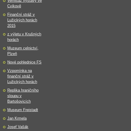
Vernisáž výstavy ve
Cvikově
Finanční stráž v
Lužických horách
2015
z výletu v Krušných
horách
Muzeum celnictví,
Plzeň
Nové pohlednice FS
Vzpomínka na
finanční stráž v
Lužických horách
Replika hraničního
sloupu v
Bartošovicích
Museum Freistadt
Jan Krmela
Josef Vašák