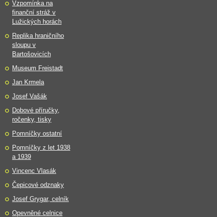
Vzpomínka na
finanční stráž v
Lužických horách
Replika hraničního
sloupu v
Bartošovicích
Museum Freistadt
Jan Krmela
Josef Vašák
Dobové příručky,
ročenky, tisky
Pomníčky ostatní
Pomníčky z let 1938
a 1939
Vincenc Vlasák
Čepicové odznaky
Josef Grygar, celník
Opevněné celnice