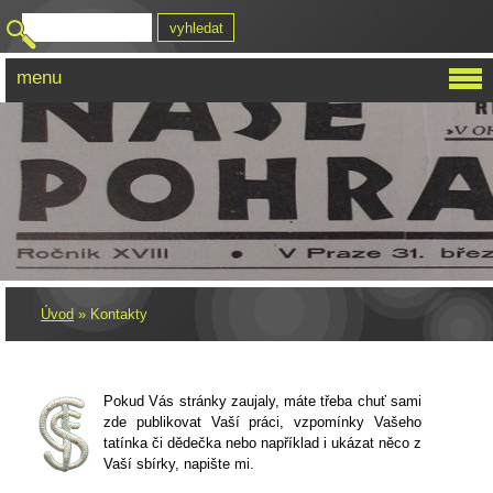
menu
Úvod
»
Kontakty
Pokud Vás stránky zaujaly, máte třeba chuť sami
zde publikovat Vaší práci, vzpomínky Vašeho
tatínka či dědečka nebo například i ukázat něco z
Vaší sbírky, napište mi.