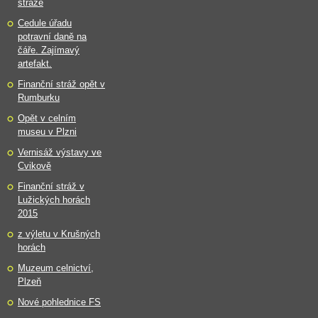
stráže
Cedule úřadu
potravní daně na
čáře. Zajímavý
artefakt.
Finanční stráž opět v
Rumburku
Opět v celním
museu v Plzni
Vernisáž výstavy ve
Cvikově
Finanční stráž v
Lužických horách
2015
z výletu v Krušných
horách
Muzeum celnictví,
Plzeň
Nové pohlednice FS