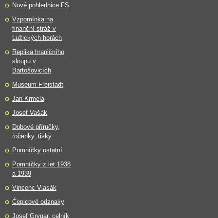
Nové pohlednice FS
Vzpomínka na
finanční stráž v
Lužických horách
Replika hraničního
sloupu v
Bartošovicích
Museum Freistadt
Jan Krmela
Josef Vašák
Dobové příručky,
ročenky, tisky
Pomníčky ostatní
Pomníčky z let 1938
a 1939
Vincenc Vlasák
Čepicové odznaky
Josef Grygar, celník