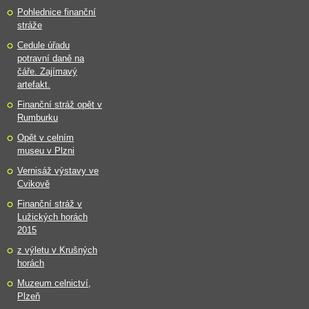
Pohlednice finanční
stráže
Cedule úřadu
potravní daně na
čáře. Zajímavý
artefakt.
Finanční stráž opět v
Rumburku
Opět v celním
museu v Plzni
Vernisáž výstavy ve
Cvikově
Finanční stráž v
Lužických horách
2015
z výletu v Krušných
horách
Muzeum celnictví,
Plzeň