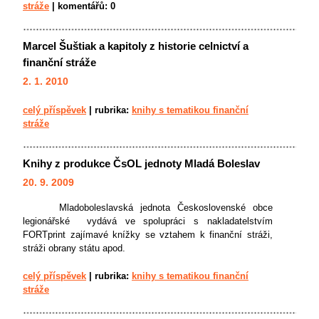
stráže
|
komentářů:
0
Marcel Šuštiak a kapitoly z historie celnictví a
finanční stráže
2. 1. 2010
celý příspěvek
|
rubrika:
knihy s tematikou finanční
stráže
Knihy z produkce ČsOL jednoty Mladá Boleslav
20. 9. 2009
Mladoboleslavská jednota Československé obce
legionářské vydává ve spolupráci s nakladatelstvím
FORTprint zajímavé knížky se vztahem k finanční stráži,
stráži obrany státu apod.
celý příspěvek
|
rubrika:
knihy s tematikou finanční
stráže