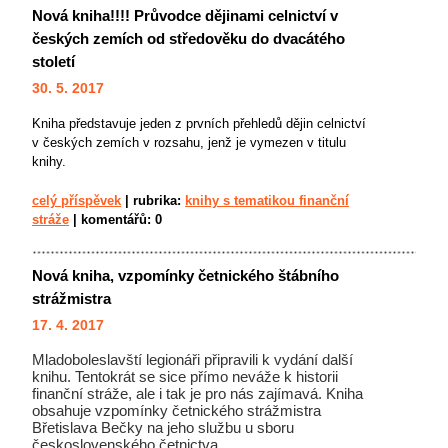
Nová kniha!!!! Průvodce dějinami celnictví v
českých zemích od středověku do dvacátého
století
30. 5. 2017
Kniha představuje jeden z prvních přehledů dějin celnictví
v českých zemích v rozsahu, jenž je vymezen v titulu
knihy.
celý příspěvek
|
rubrika:
knihy s tematikou finanční
stráže
|
komentářů:
0
Nová kniha, vzpomínky četnického štábního
strážmistra
17. 4. 2017
Mladoboleslavští legionáři připravili k vydání další
knihu. Tentokrát se sice přímo neváže k historii
finanční stráže, ale i tak je pro nás zajímavá. Kniha
obsahuje vzpomínky četnického strážmistra
Břetislava Bečky na jeho službu u sboru
československého četnictva.