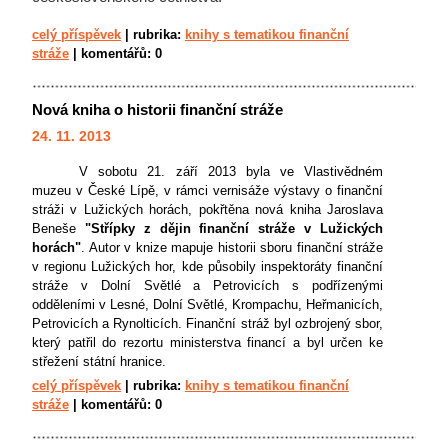
celý příspěvek
|
rubrika:
knihy s tematikou finanční
stráže
|
komentářů:
0
Nová kniha o historii finanční stráže
24. 11. 2013
V sobotu 21. září 2013 byla ve Vlastivědném
muzeu v České Lípě, v rámci vernisáže výstavy o finanční
stráži v Lužických horách, pokřtěna nová kniha Jaroslava
Beneše
"Střípky z dějin finanční stráže v Lužických
horách"
. Autor v knize mapuje historii sboru finanční stráže
v regionu Lužických hor, kde působily inspektoráty finanční
stráže v Dolní Světlé a Petrovicích s podřízenými
odděleními v Lesné, Dolní Světlé, Krompachu, Heřmanicích,
Petrovicích a Rynolticích. Finanční stráž byl ozbrojený sbor,
který patřil do rezortu ministerstva financí a byl určen ke
střežení státní hranice.
celý příspěvek
|
rubrika:
knihy s tematikou finanční
stráže
|
komentářů:
0