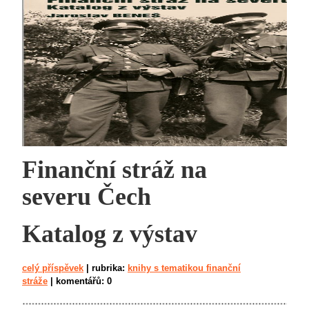
Finanční stráž na
severu Čech
Katalog z výstav
celý příspěvek
|
rubrika:
knihy s tematikou finanční
stráže
|
komentářů:
0