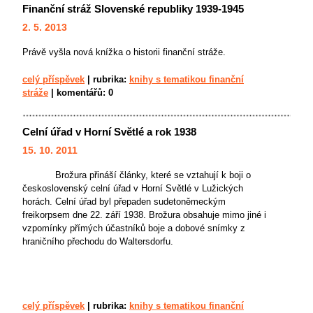
Finanční stráž Slovenské republiky 1939-1945
2. 5. 2013
Právě vyšla nová knížka o historii finanční stráže.
celý příspěvek
|
rubrika:
knihy s tematikou finanční
stráže
|
komentářů:
0
Celní úřad v Horní Světlé a rok 1938
15. 10. 2011
Brožura přináší články, které se vztahují k boji o
československý celní úřad v Horní Světlé v Lužických
horách. Celní úřad byl přepaden sudetoněmeckým
freikorpsem dne 22. září 1938. Brožura obsahuje mimo jiné i
vzpomínky přímých účastníků boje a dobové snímky z
hraničního přechodu do Waltersdorfu.
celý příspěvek
|
rubrika:
knihy s tematikou finanční