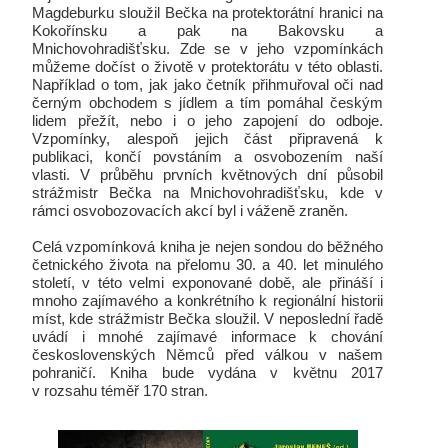
Magdeburku sloužil Bečka na protektorátní hranici na
Kokořínsku a pak na Bakovsku a
Mnichovohradišťsku. Zde se v jeho vzpomínkách
můžeme dočíst o životě v protektorátu v této oblasti.
Například o tom, jak jako četník přihmuřoval oči nad
černým obchodem s jídlem a tím pomáhal českým
lidem přežít, nebo i o jeho zapojení do odboje.
Vzpomínky, alespoň jejich část připravená k
publikaci, končí povstáním a osvobozením naší
vlasti. V průběhu prvních květnových dní působil
strážmistr Bečka na Mnichovohradišťsku, kde v
rámci osvobozovacích akcí byl i váženě zraněn.
Celá vzpomínková kniha je nejen sondou do běžného
četnického života na přelomu 30. a 40. let minulého
století, v této velmi exponované době, ale přináší i
mnoho zajímavého a konkrétního k regionální historii
míst, kde strážmistr Bečka sloužil. V neposlední řadě
uvádí i mnohé zajímavé informace k chování
československých Němců před válkou v našem
pohraničí. Kniha bude vydána v květnu 2017
v rozsahu téměř 170 stran.