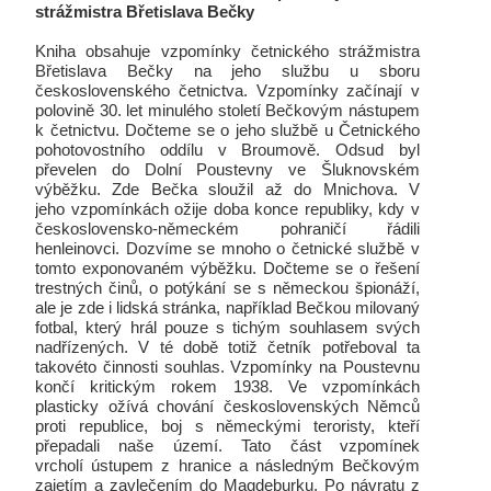
strážmistra Břetislava Bečky
Kniha obsahuje vzpomínky četnického strážmistra
Břetislava Bečky na jeho službu u sboru
československého četnictva. Vzpomínky začínají v
polovině 30. let minulého století Bečkovým nástupem
k četnictvu. Dočteme se o jeho službě u Četnického
pohotovostního oddílu v Broumově. Odsud byl
převelen do Dolní Poustevny ve Šluknovském
výběžku. Zde Bečka sloužil až do Mnichova. V
jeho vzpomínkách ožije doba konce republiky, kdy v
československo-německém pohraničí řádili
henleinovci. Dozvíme se mnoho o četnické službě v
tomto exponovaném výběžku. Dočteme se o řešení
trestných činů, o potýkání se s německou špionáží,
ale je zde i lidská stránka, například Bečkou milovaný
fotbal, který hrál pouze s tichým souhlasem svých
nadřízených. V té době totiž četník potřeboval ta
takovéto činnosti souhlas. Vzpomínky na Poustevnu
končí kritickým rokem 1938. Ve vzpomínkách
plasticky ožívá chování československých Němců
proti republice, boj s německými teroristy, kteří
přepadali naše území. Tato část vzpomínek
vrcholí ústupem z hranice a následným Bečkovým
zajetím a zavlečením do Magdeburku. Po návratu z