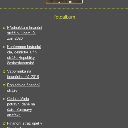
fotoalbum
Přednáška o finanční
stráži v Liberci 9.
září 2020
Konference historiků
cla, celnictví a fin.
stráže Republiky
československé
Vzpomínka na
finanční stráž 2018
Pohlednice finanční
stráže
Cedule úřadu
potravní daně na
čáře. Zajímavý
artefakt.
Finanční stráž opět v