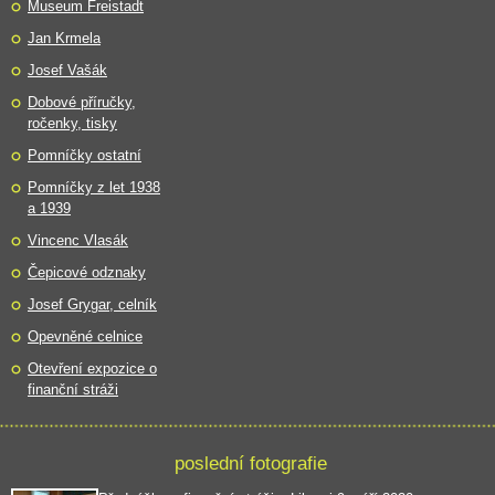
Museum Freistadt
Jan Krmela
Josef Vašák
Dobové příručky,
ročenky, tisky
Pomníčky ostatní
Pomníčky z let 1938
a 1939
Vincenc Vlasák
Čepicové odznaky
Josef Grygar, celník
Opevněné celnice
Otevření expozice o
finanční stráži
poslední fotografie