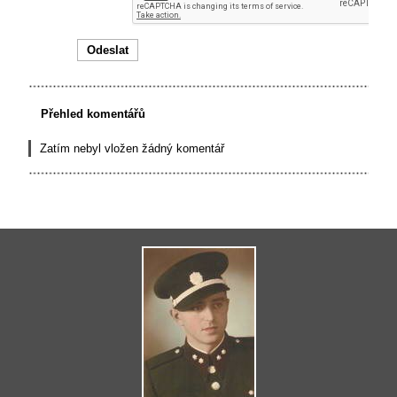
Přehled komentářů
Zatím nebyl vložen žádný komentář