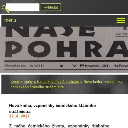
menu
Úvod
»
Knihy s tematikou finanční stráže
»
Nová kniha, vzpomínky
četnického štábního strážmistra
Nová kniha, vzpomínky četnického štábního
strážmistra
17. 4. 2017
Z mého četnického života, vzpomínky štábního