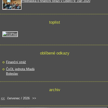
Přednáška o finanční stráži v Liberci 9. září 2020
toplist
oblíbené odkazy
Finanční stráž
ČsOL jednota Mladá
Boleslav
archiv
<<
červenec / 2026
>>