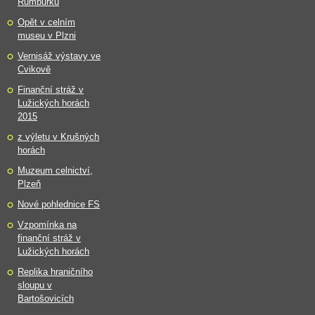
Rumburku
Opět v celním
museu v Plzni
Vernisáž výstavy ve
Cvikově
Finanční stráž v
Lužických horách
2015
z výletu v Krušných
horách
Muzeum celnictví,
Plzeň
Nové pohlednice FS
Vzpomínka na
finanční stráž v
Lužických horách
Replika hraničního
sloupu v
Bartošovicích