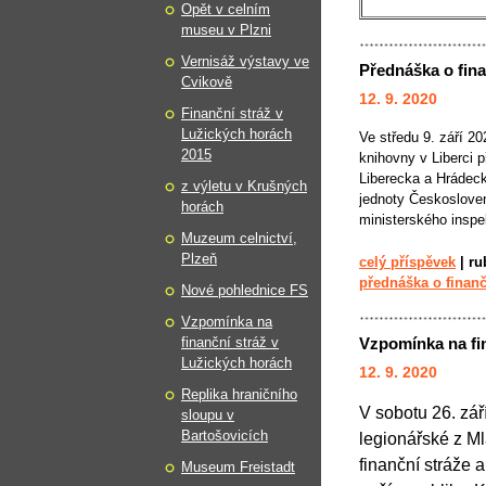
Opět v celním
museu v Plzni
Vernisáž výstavy ve
Přednáška o finan
Cvikově
12. 9. 2020
Finanční stráž v
Lužických horách
Ve středu 9. září 2
2015
knihovny v Liberci 
Liberecka a Hrádeck
z výletu v Krušných
jednoty Českosloven
horách
ministerského inspek
Muzeum celnictví,
Plzeň
celý příspěvek
|
ru
přednáška o finančn
Nové pohlednice FS
Vzpomínka na
finanční stráž v
Vzpomínka na fin
Lužických horách
12. 9. 2020
Replika hraničního
V sobotu 26. zá
sloupu v
Bartošovicích
legionářské z Ml
finanční stráže a
Museum Freistadt