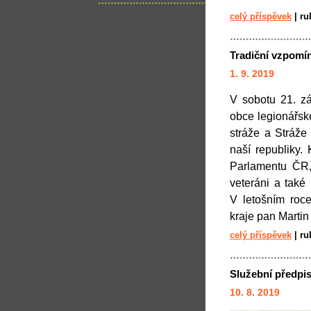
celý příspěvek
|
ru
Tradiční vzpomín
1. 9. 2019
V sobotu 21. zá
obce legionářsk
stráže a Stráže 
naší republiky.
Parlamentu ČR, 
veteráni a také 
V letošním roc
kraje pan Martin
celý příspěvek
|
ru
Služební předpis
10. 8. 2019