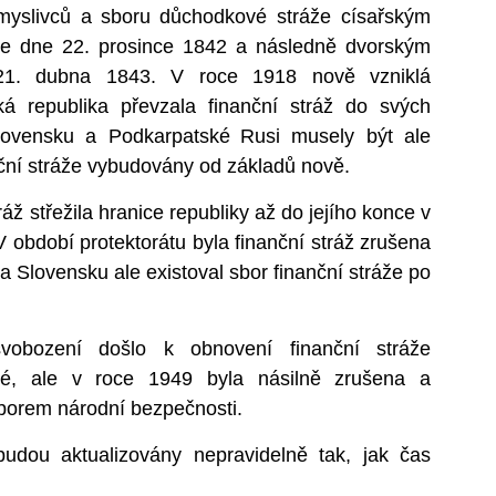
myslivců a
sboru důchodkové stráže císařským
ze dne 22. prosince
1842 a
následně dvorským
21. dubna 1843. V roce 1918 nově vzniklá
á republika převzala finanční stráž do svých
lovensku a Podkarpatské
Rusi musely být ale
nční stráže vybudovány od základů nově.
 střežila hranice republiky až do jejího konce v
 období protektorátu byla finanční stráž zrušena
a Slovensku ale existoval sbor finanční stráže po
ení došlo k obnovení finanční stráže
ké, ale v roce 1949 byla násilně zrušena a
borem národní bezpečnosti.
budou aktualizovány nepravidelně tak, jak čas