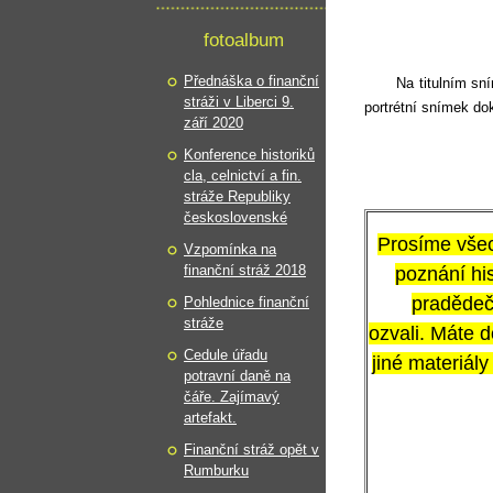
fotoalbum
Přednáška o finanční
Na titulním sn
stráži v Liberci 9.
portrétní snímek dok
září 2020
Konference historiků
cla, celnictví a fin.
stráže Republiky
československé
Prosíme všech
Vzpomínka na
finanční stráž 2018
poznání his
pradědeče
Pohlednice finanční
stráže
ozvali. Máte d
Cedule úřadu
jiné materiál
potravní daně na
čáře. Zajímavý
artefakt.
Finanční stráž opět v
Rumburku