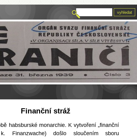
Finanční stráž
 době habsburské monarchie. K
vytvoření „finanční
 k. Finanzwache) došlo sloučením sboru