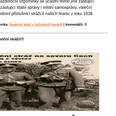
Každoroční vzpomínky se účastní mimo jiné zástupci
ástupci státní správy i místní samosprávy, váleční
odinní příslušníci strážců našich hranic z roku 1938.
brika:
finanční stráž v lužických horách
|
komentářů:
0
nční stráži!!!