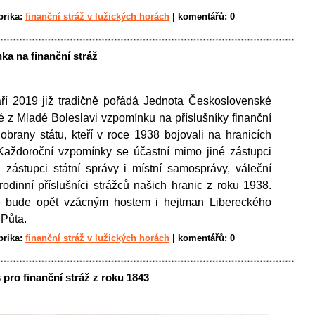
brika:
finanční stráž v lužických horách
|
komentářů:
0
ka na finanční stráž
ří 2019 již tradičně pořádá Jednota Československé
é z Mladé Boleslavi vzpomínku na příslušníky finanční
obrany státu, kteří v roce 1938 bojovali na hranicích
 Každoroční vzpomínky se účastní mimo jiné zástupci
zástupci státní správy i místní samosprávy, váleční
rodinní příslušníci strážců našich hranic z roku 1938.
e bude opět vzácným hostem i hejtman Libereckého
 Půta.
brika:
finanční stráž v lužických horách
|
komentářů:
0
 pro finanční stráž z roku 1843