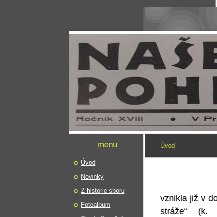
menu
Úvod
Úvod
Novinky
Z historie sboru
vznikla již v
Fotoalbum
stráže“ (k.