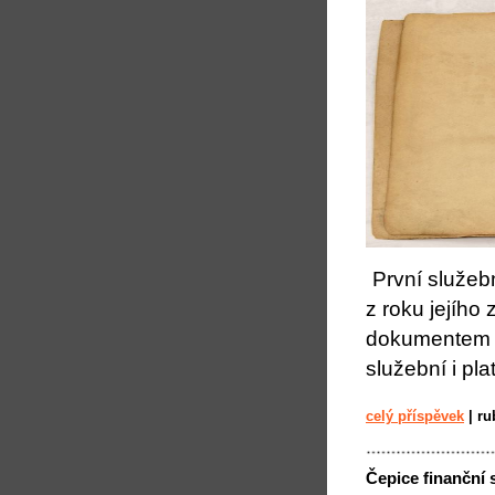
První služebn
z roku jejího
dokumentem s
služební i pl
celý příspěvek
|
ru
Čepice finanční 