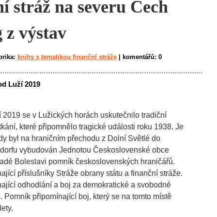
í stráž na severu Čech
 z výstav
brika:
knihy s tematikou finanční stráže
|
komentářů:
0
od Luží 2019
í 2019 se v Lužických horách uskutečnilo tradiční
ání, které připomnělo tragické události roku 1938. Je
 kdy byl na hraničním přechodu z Dolní Světlé do
sdorfu vybudován Jednotou Československé obce
ladé Boleslavi pomník československých hraničářů.
jící příslušníky Stráže obrany státu a finanční stráže.
ající odhodlání a boj za demokratické a svobodné
Pomník připomínající boj, který se na tomto místě
ety.