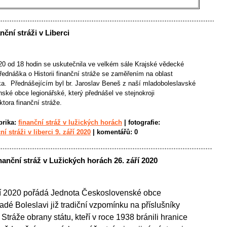
ční stráži v Liberci
020 od 18 hodin se uskutečnila ve velkém sále Krajské vědecké
přednáška o Historii finanční stráže se zaměřením na oblast
a. Přednášejícím byl br. Jaroslav Beneš z naší mladoboleslavské
ské obce legionářské, který přednášel ve stejnokroji
tora finanční stráže.
brika:
finanční stráž v lužických horách
|
fotografie:
í stráži v liberci 9. září 2020
|
komentářů:
0
anční stráž v Lužických horách 26. září 2020
ří 2020 pořádá Jednota Československé obce
adé Boleslavi již tradiční vzpomínku na příslušníky
 Stráže obrany státu, kteří v roce 1938 bránili hranice