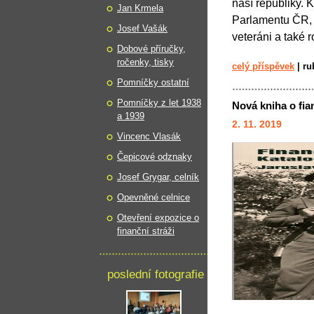
naší republiky. 
Jan Krmela
Parlamentu ČR, z
Josef Vašák
veteráni a také r
Dobové příručky,
ročenky, tisky
celý příspěvek
|
ru
Pomníčky ostatní
Pomníčky z let 1938
Nová kniha o fian
a 1939
2. 11. 2019
Vincenc Vlasák
Čepicové odznaky
Josef Grygar, celník
Opevněné celnice
Otevření expozice o
finanční stráži
poslední fotografie