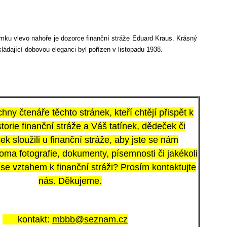
ímku vlevo nahoře je dozorce finanční stráže Eduard Kraus. Krásný
ládající dobovou eleganci byl pořízen v listopadu 1938.
ny čtenáře těchto stránek, kteří chtějí přispět k
torie finanční stráže a Váš tatínek, dědeček či
k sloužili u finanční stráže, aby jste se nám
oma fotografie, dokumenty, písemnosti či jakékoli
y se vztahem k finanční stráži? Prosím kontaktujte
nás.
Děkujeme.
kontakt:
mbbb@seznam.cz