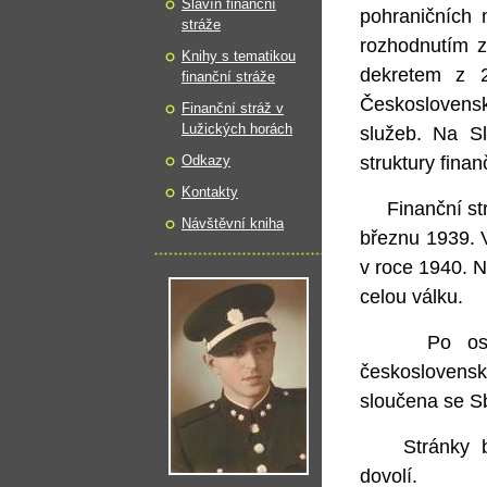
Slavín finanční
pohraničních 
stráže
rozhodnutím 
Knihy s tematikou
dekretem z 
finanční stráže
Československ
Finanční stráž v
Lužických horách
služeb. Na S
Odkazy
struktury fina
Kontakty
Finanční stráž
Návštěvní kniha
březnu 1939. V
v roce 1940. N
celou válku.
Po osvoboz
českoslovens
sloučena se S
Stránky 
dovolí.