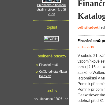
Finančn
Přednáška o finanční
stráži v Liberci 9. září
Katalog
2020
toplist
celý příspěvek
|
ru
Finanční stráž p
2. 11. 2019
oblíbené odkazy
V sobotu 21. zář
vzpomínkové setk
Finanční stráž
tomu již 16 let,
ČsOL jednota Mladá
saského Walter
Boleslav
legionářské v M
Pomník připomína
Pomník připomín
archiv
Československo. 
<<
červenec / 2026
>>
odehrál před 81 l