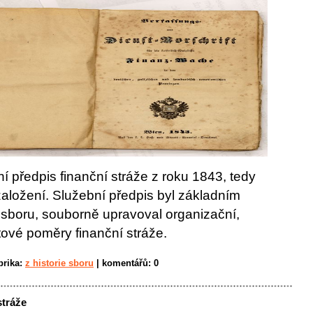
í předpis finanční stráže z roku 1843, tedy
 založení. Služební předpis byl základním
boru, souborně upravoval organizační,
atové poměry finanční stráže.
brika:
z historie sboru
|
komentářů:
0
stráže