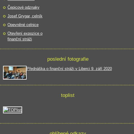
Čepicové odznaky
Josef Grygar, celník
Opevněné celnice
Otevření expozice o
finanční stráži
poslední fotografie
Přednáška o finanční stráži v Liberci 9. září 2020
toplist
oblíbené odkazy