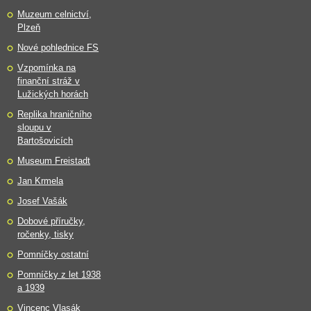
Muzeum celnictví,
Plzeň
Nové pohlednice FS
Vzpomínka na
finanční stráž v
Lužických horách
Replika hraničního
sloupu v
Bartošovicích
Museum Freistadt
Jan Krmela
Josef Vašák
Dobové příručky,
ročenky, tisky
Pomníčky ostatní
Pomníčky z let 1938
a 1939
Vincenc Vlasák