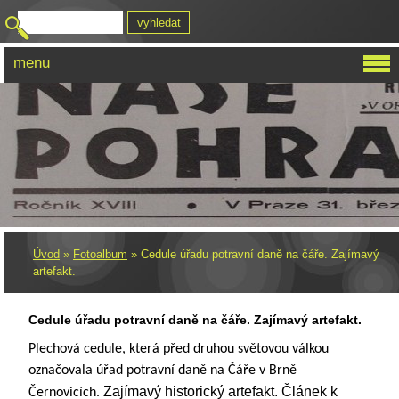
menu
Úvod
»
Fotoalbum
»
Cedule úřadu potravní daně na čáře. Zajímavý
artefakt.
Cedule úřadu potravní daně na čáře. Zajímavý artefakt.
Plechová cedule, která před druhou světovou válkou
označovala úřad potravní daně na Čáře v Brně
Zajímavý historický artefakt. Článek k
Černovicích.