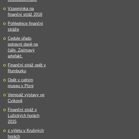
Vzpomínka na
finanční stráž 2018
Pohlednice finanční
stráže
Cedule úřadu
potravní daně na
čáře. Zajímavý
artefakt.
Finanční stráž opět v
Rumburku
Opět v celním
museu v Plzni
Vernisáž výstavy ve
Cvikově
Finanční stráž v
Lužických horách
2015
z výletu v Krušných
horách