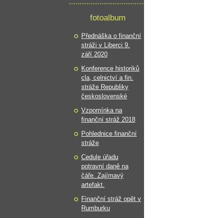
fotoalbum
Přednáška o finanční
stráži v Liberci 9.
září 2020
Konference historiků
cla, celnictví a fin.
stráže Republiky
československé
Vzpomínka na
finanční stráž 2018
Pohlednice finanční
stráže
Cedule úřadu
potravní daně na
čáře. Zajímavý
artefakt.
Finanční stráž opět v
Rumburku