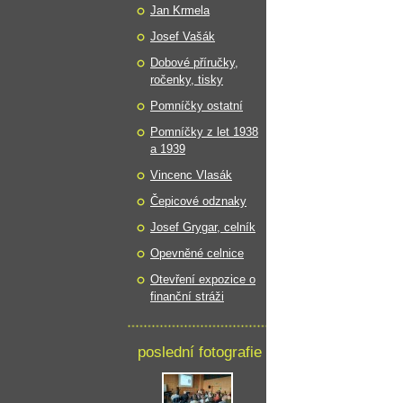
Jan Krmela
Josef Vašák
Dobové příručky,
ročenky, tisky
Pomníčky ostatní
Pomníčky z let 1938
a 1939
Vincenc Vlasák
Čepicové odznaky
Josef Grygar, celník
Opevněné celnice
Otevření expozice o
finanční stráži
poslední fotografie