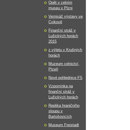
Opět v celním
museu v Plzni
Vernisáž výstavy ve
Cvikově
Finanční stráž v
Lužických horách
2015
z výletu v Krušných
horách
Muzeum celnictví,
Plzeň
Nové pohlednice FS
Vzpomínka na
finanční stráž v
Lužických horách
Replika hraničního
sloupu v
Bartošovicích
Museum Freistadt