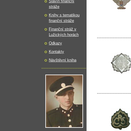
Slavín finanční
stráže
Knihy s tematikou
finanční stráže
Finanční stráž v
Lužických horách
Odkazy
Kontakty
Návštěvní kniha