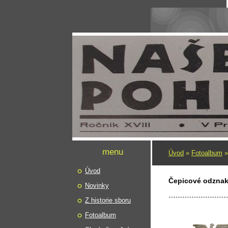
menu
Úvod
»
Fotoalbum
Úvod
Čepicové odzna
Novinky
Z historie sboru
Fotoalbum