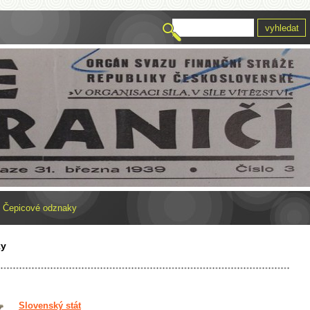
»
Čepicové odznaky
ky
Slovenský stát