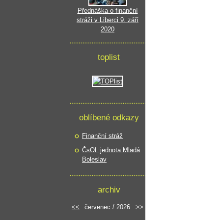
Přednáška o finanční
stráži v Liberci 9. září
2020
toplist
oblíbené odkazy
Finanční stráž
ČsOL jednota Mladá
Boleslav
archiv
<<
červenec / 2026
>>