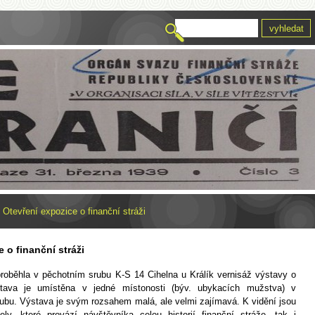
»
Otevření expozice o finanční stráži
 o finanční stráži
proběhla v pěchotním srubu K-S 14 Cihelna u Králík vernisáž výstavy o
ýstava je umístěna v jedné místonosti (býv. ubykacích mužstva) v
ubu. Výstava je svým rozsahem malá, ale velmi zajímavá. K vidění jsou
ely, které provází návštěvníka celou historií finanční stráže, tak i