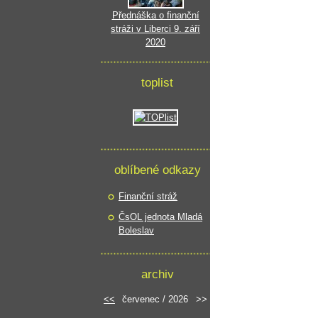
Přednáška o finanční
stráži v Liberci 9. září
2020
toplist
oblíbené odkazy
Finanční stráž
ČsOL jednota Mladá
Boleslav
archiv
<<
červenec / 2026
>>