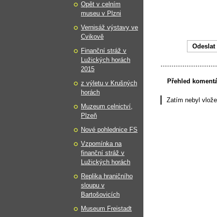
Opět v celním
museu v Plzni
Vernisáž výstavy ve
Cvikově
Finanční stráž v
Lužických horách
2015
Přehled koment
z výletu v Krušných
horách
Zatím nebyl vlož
Muzeum celnictví,
Plzeň
Nové pohlednice FS
Vzpomínka na
finanční stráž v
Lužických horách
Replika hraničního
sloupu v
Bartošovicích
Museum Freistadt