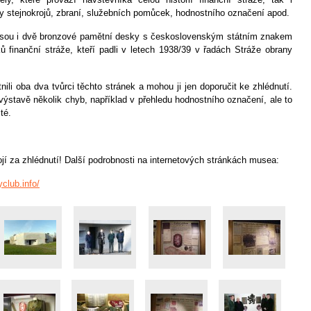
y stejnokrojů, zbraní, služebních pomůcek, hodnostního označení apod.
jsou i dvě bronzové pamětní desky s československým státním znakem
ů finanční stráže, kteří padli v letech 1938/39 v řadách Stráže obrany
ili oba dva tvůrci těchto stránek a mohou ji jen doporučit ke zhlédnutí.
výstavě několik chyb, například v přehledu hodnostního označení, ale to
té.
jí za zhlédnutí! Další podrobnosti na internetových stránkách musea:
yclub.info/