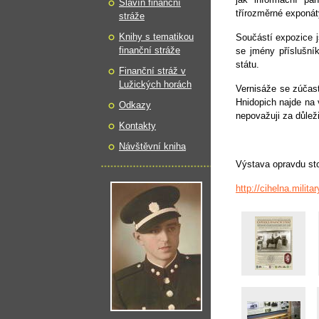
Slavín finanční
třírozměrné exponát
stráže
Knihy s tematikou
Součástí expozice 
finanční stráže
se jmény příslušník
státu.
Finanční stráž v
Lužických horách
Vernisáže se zúčastn
Hnidopich najde na 
Odkazy
nepovažuji za důleži
Kontakty
Návštěvní kniha
Výstava opravdu sto
http://cihelna.militar