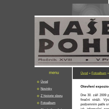
menu
Úvod
»
Fotoalbum
Úvod
Otevření expozice
Novinky
Dne 30. září 2009 
Z historie sboru
finační stráži. V
Fotoalbum
podzemním patře sr
jak informační pan