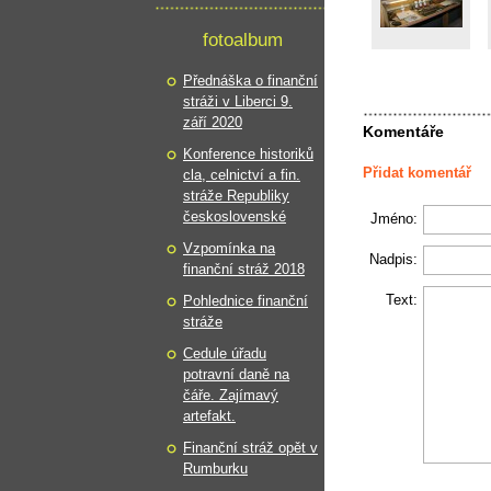
fotoalbum
Přednáška o finanční
stráži v Liberci 9.
září 2020
Komentáře
Konference historiků
Přidat komentář
cla, celnictví a fin.
stráže Republiky
československé
Jméno:
Vzpomínka na
Nadpis:
finanční stráž 2018
Text:
Pohlednice finanční
stráže
Cedule úřadu
potravní daně na
čáře. Zajímavý
artefakt.
Finanční stráž opět v
Rumburku