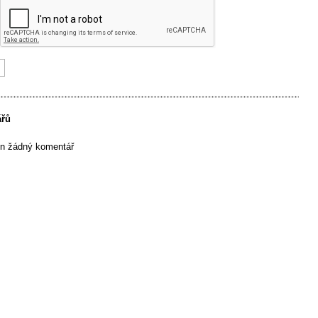
ářů
en žádný komentář