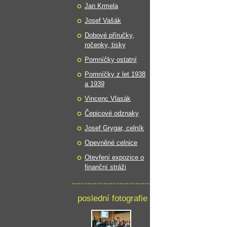
Jan Krmela
Josef Vašák
Dobové příručky,
ročenky, tisky
Pomníčky ostatní
Pomníčky z let 1938
a 1939
Vincenc Vlasák
Čepicové odznaky
Josef Grygar, celník
Opevněné celnice
Otevření expozice o
finanční stráži
poslední fotografie