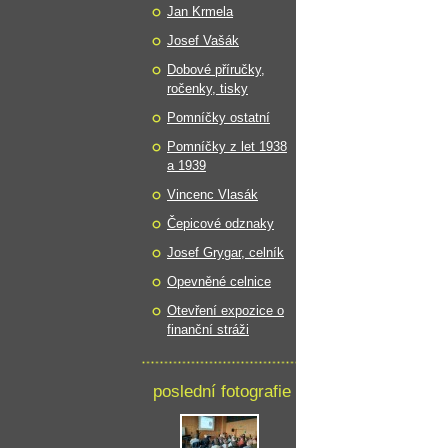
Jan Krmela
Josef Vašák
Dobové příručky,
ročenky, tisky
Pomníčky ostatní
Pomníčky z let 1938
a 1939
Vincenc Vlasák
Čepicové odznaky
Josef Grygar, celník
Opevněné celnice
Otevření expozice o
finanční stráži
poslední fotografie