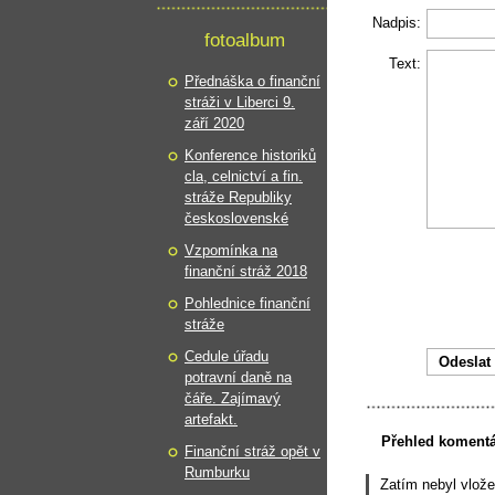
Nadpis:
fotoalbum
Text:
Přednáška o finanční
stráži v Liberci 9.
září 2020
Konference historiků
cla, celnictví a fin.
stráže Republiky
československé
Vzpomínka na
finanční stráž 2018
Pohlednice finanční
stráže
Cedule úřadu
potravní daně na
čáře. Zajímavý
artefakt.
Přehled koment
Finanční stráž opět v
Rumburku
Zatím nebyl vlož