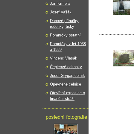
Jan Krmela
Josef Vašák
Dobové příručky,
ročenky, tisky
Pomníčky ostatní
Pomníčky z let 1938
a 1939
Vincenc Vlasák
Čepicové odznaky
Josef Grygar, celník
Opevněné celnice
Otevření expozice o
finanční stráži
poslední fotografie