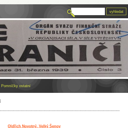
»
Pomníčky ostatní
í
Oldřich Novotný, Velký Šenov