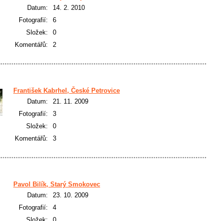
Datum:
14. 2. 2010
Fotografií:
6
Složek:
0
Komentářů:
2
František Kabrhel, České Petrovice
Datum:
21. 11. 2009
Fotografií:
3
Složek:
0
Komentářů:
3
Pavol Bilík, Starý Smokovec
Datum:
23. 10. 2009
Fotografií:
4
Složek:
0