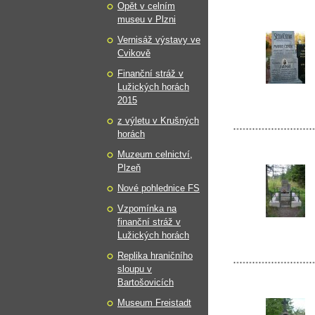
Opět v celním
museu v Plzni
Vernisáž výstavy ve
Cvikově
Finanční stráž v
Lužických horách
2015
z výletu v Krušných
horách
Muzeum celnictví,
Plzeň
Nové pohlednice FS
Vzpomínka na
finanční stráž v
Lužických horách
Replika hraničního
sloupu v
Bartošovicích
Museum Freistadt