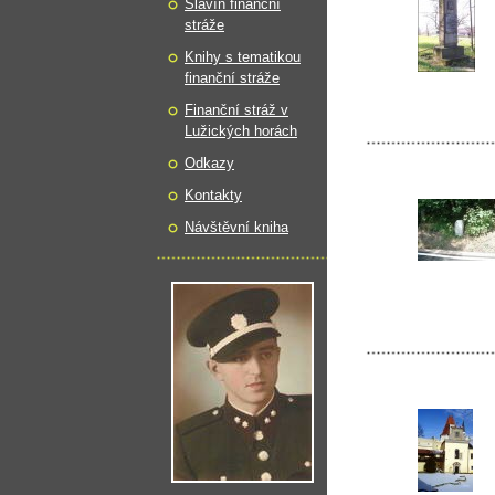
Slavín finanční
stráže
Knihy s tematikou
finanční stráže
Finanční stráž v
Lužických horách
Odkazy
Kontakty
Návštěvní kniha