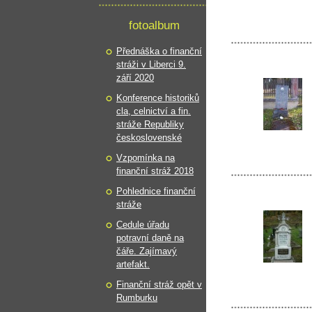
fotoalbum
Přednáška o finanční
stráži v Liberci 9.
září 2020
Konference historiků
cla, celnictví a fin.
stráže Republiky
československé
Vzpomínka na
finanční stráž 2018
Pohlednice finanční
stráže
Cedule úřadu
potravní daně na
čáře. Zajímavý
artefakt.
Finanční stráž opět v
Rumburku