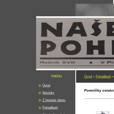
menu
Úvod
»
Fotoalbum
Úvod
Pomníčky ostatn
Novinky
Z historie sboru
Fotoalbum