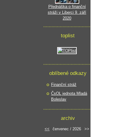
Přednáška o finanční
stráži v Liberci 9. září
2020
toplist
oblíbené odkazy
Finanční stráž
ČsOL jednota Mladá
Boleslav
archiv
<<
červenec / 2026
>>