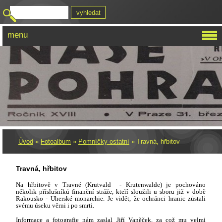
menu
Úvod
»
Fotoalbum
»
Pomníčky ostatní
»
Travná, hřbitov
Travná, hřbitov
Na hřbitově v
Travné (
Krutvald - Krutenwalde)
je pochováno
několik příslušníků finanční stráže, kteří sloužili u sboru již v době
Rakousko - Uherské monarchie. J
e vidět, že ochránci hranic zůstali
svému úseku věrni i po smrti.
Informace a fotografie
nám zaslal Jiří Vaněček, za což mu velmi