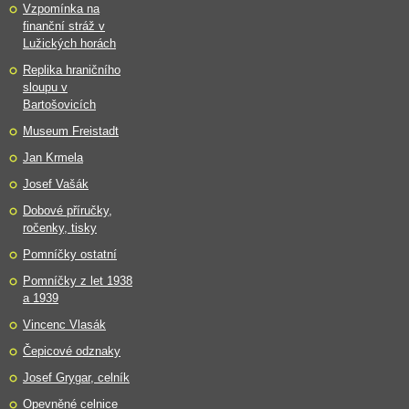
Vzpomínka na
finanční stráž v
Lužických horách
Replika hraničního
sloupu v
Bartošovicích
Museum Freistadt
Jan Krmela
Josef Vašák
Dobové příručky,
ročenky, tisky
Pomníčky ostatní
Pomníčky z let 1938
a 1939
Vincenc Vlasák
Čepicové odznaky
Josef Grygar, celník
Opevněné celnice