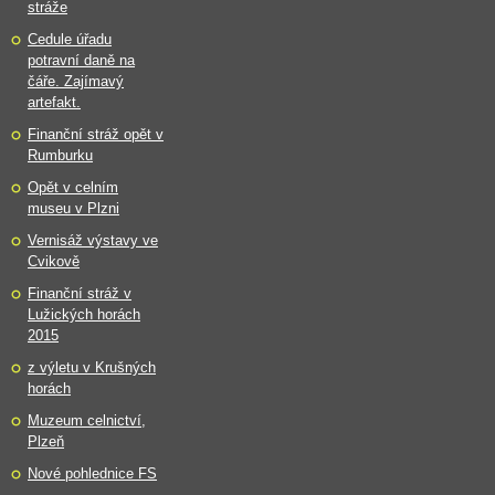
stráže
Cedule úřadu
potravní daně na
čáře. Zajímavý
artefakt.
Finanční stráž opět v
Rumburku
Opět v celním
museu v Plzni
Vernisáž výstavy ve
Cvikově
Finanční stráž v
Lužických horách
2015
z výletu v Krušných
horách
Muzeum celnictví,
Plzeň
Nové pohlednice FS