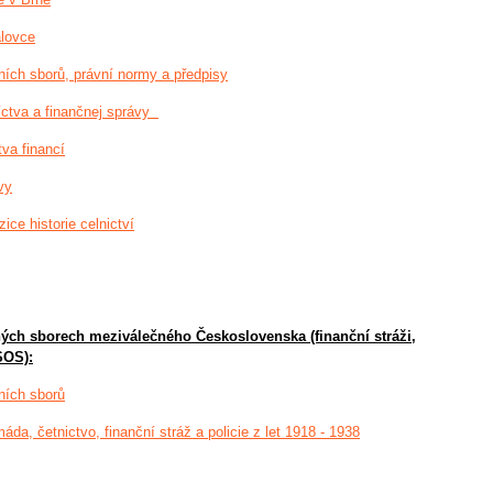
alovce
ních sborů, právní normy a předpisy
níctva a finančnej správy
tva financí
vy
ice historie celnictví
ných sborech meziválečného Československa (finanční stráži,
 SOS):
ních sborů
a, četnictvo, finanční stráž a policie z let 1918 - 1938