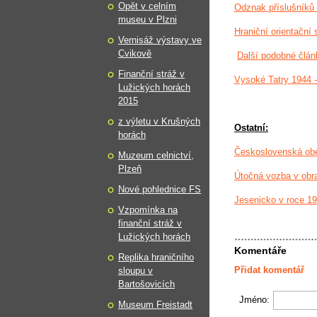
Opět v celním
Odznak příslušníků 
museu v Plzni
Hraniční orientační 
Vernisáž výstavy ve
Cvikově
Další podobné člán
Finanční stráž v
Vysoké Tatry 1944 
Lužických horách
2015
z výletu v Krušných
Ostatní:
horách
Československá obe
Muzeum celnictví,
Plzeň
Útočná vozba v obr
Nové pohlednice FS
Jesenicko v roce 1
Vzpomínka na
finanční stráž v
Lužických horách
Komentáře
Replika hraničního
Přidat komentář
sloupu v
Bartošovicích
Jméno:
Museum Freistadt