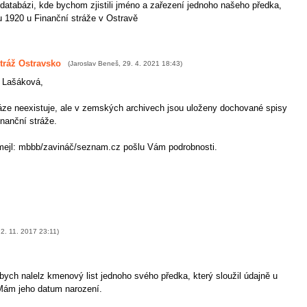
atabázi, kde bychom zjistili jméno a zařezení jednoho našeho předka,
u 1920 u Finanční stráže v Ostravě
tráž Ostravsko
(
Jaroslav Beneš
,
29. 4. 2021
18:43
)
 Lašáková,
áze neexistuje, ale v zemských archivech jsou uloženy dochované spisy
nanční stráže.
mejl: mbbb/zavináč/seznam.cz pošlu Vám podrobnosti.
š
,
2. 11. 2017
23:11
)
bych nalelz kmenový list jednoho svého předka, který sloužil údajně u
 Mám jeho datum narození.