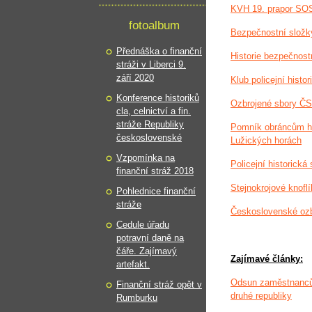
KVH 19. prapor SO
fotoalbum
Bezpečnostní slož
Přednáška o finanční
Historie bezpečnos
stráži v Liberci 9.
září 2020
Klub policejní histor
Konference historiků
Ozbrojené sbory ČS
cla, celnictví a fin.
stráže Republiky
Pomník obráncům hr
československé
Lužických horách
Vzpomínka na
Policejní historická
finanční stráž 2018
Stejnokrojové knofl
Pohlednice finanční
stráže
Československé ozb
Cedule úřadu
potravní daně na
čáře. Zajímavý
Zajímavé články:
artefakt.
Odsun zaměstnanců 
Finanční stráž opět v
druhé republiky
Rumburku