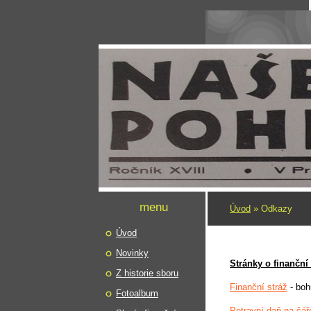
menu
Úvod
»
Odkazy
Úvod
Novinky
Stránky o finanční s
Z historie sboru
Finanční stráž
- boh
Fotoalbum
Potravní daň na čář