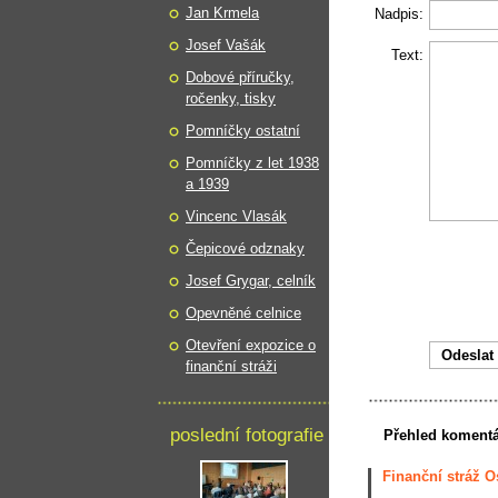
Jan Krmela
Nadpis:
Josef Vašák
Text:
Dobové příručky,
ročenky, tisky
Pomníčky ostatní
Pomníčky z let 1938
a 1939
Vincenc Vlasák
Čepicové odznaky
Josef Grygar, celník
Opevněné celnice
Otevření expozice o
finanční stráži
poslední fotografie
Přehled koment
Finanční stráž O