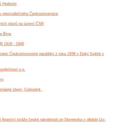
S Hodonín
ky meziválečného Československa
tních sborů na území ČSR
ie Brno
R 1918 - 1948
anic Československé republiky z roku 1938 v Dolní Světlé v
 společnost o.s.
íky
rojené sbory, Codyprint
finanční stráže české národnosti ze Slovenska v období tzv.