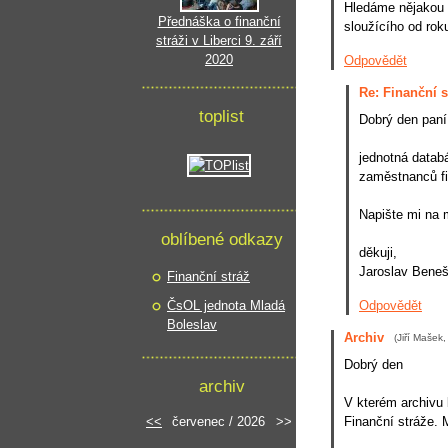
Hledáme nějakou d
Přednáška o finanční
sloužícího od rok
stráži v Liberci 9. září
2020
Odpovědět
Re: Finanční s
toplist
Dobrý den paní
jednotná datab
zaměstnanců fi
Napište mi na 
oblíbené odkazy
děkuji,
Jaroslav Bene
Finanční stráž
ČsOL jednota Mladá
Odpovědět
Boleslav
Archiv
(
Jiří Mašek
Dobrý den
archiv
V kterém archivu 
<<
červenec / 2026
>>
Finanční stráže.