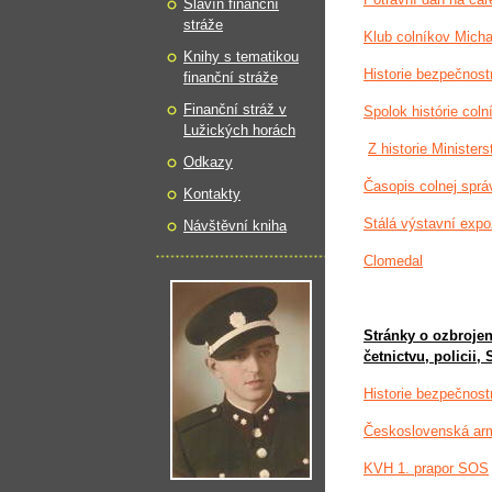
Slavín finanční
stráže
Klub colníkov Mich
Knihy s tematikou
Historie bezpečnost
finanční stráže
Finanční stráž v
Spolok histórie col
Lužických horách
Z historie Ministers
Odkazy
Časopis colnej sprá
Kontakty
Stálá výstavní expoz
Návštěvní kniha
Clomedal
Stránky o ozbroje
četnictvu, policii,
Historie bezpečnost
Československá armád
KVH 1. prapor SOS