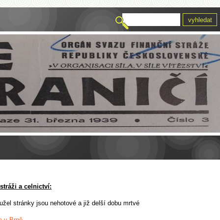
tráži a celnictví:
užel stránky jsou nehotové a již delší dobu mrtvé
e v Brně