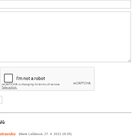
ářů
stravsko
(
Marie Lašáková
,
27. 4. 2021
18:35
)