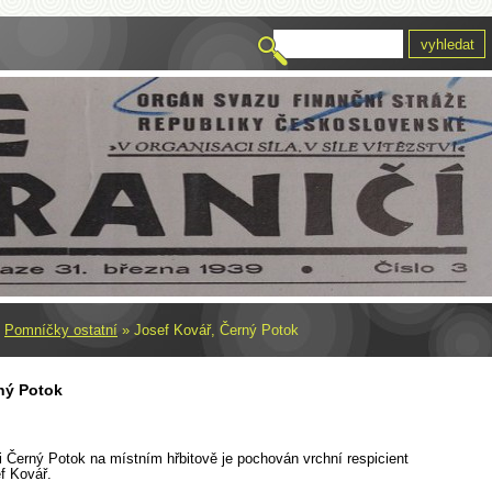
»
Pomníčky ostatní
»
Josef Kovář, Černý Potok
ný Potok
 Černý Potok na místním hřbitově je pochován vrchní respicient
ef Kovář.