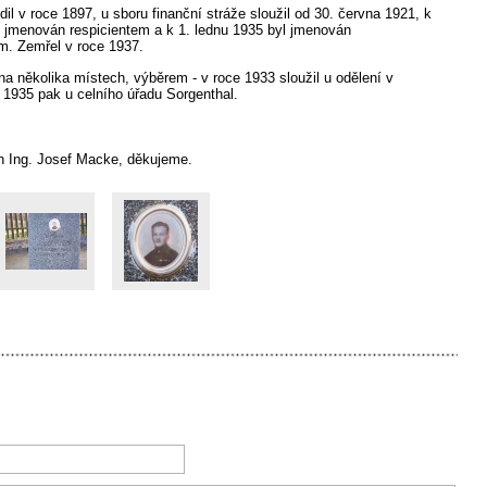
il v roce 1897, u sboru finanční stráže sloužil od 30. června 1921, k
k 1. lednu 1935 byl jmenován
l jmenován respicientem a
m. Zemřel v roce 1937.
na několika místech, výběrem - v roce 1933 sloužil u odělení v
.
1935 pak u celního úřadu Sorgenthal
an Ing. Josef Macke, děkujeme.