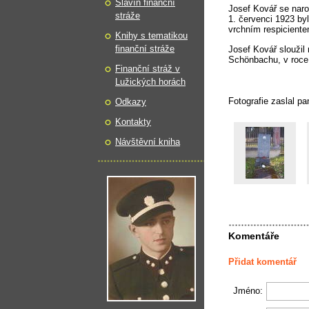
Slavín finanční
Josef Kovář se narod
stráže
1. červenci 1923 by
vrchním respiciente
Knihy s tematikou
finanční stráže
Josef Kovář sloužil 
Schönbachu, v roce 
Finanční stráž v
Lužických horách
Fotografie zaslal p
Odkazy
Kontakty
Návštěvní kniha
Komentáře
Přidat komentář
Jméno: