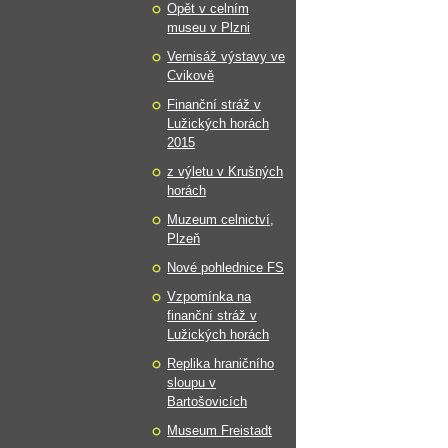
Opět v celním
museu v Plzni
Vernisáž výstavy ve
Cvikově
Finanční stráž v
Lužických horách
2015
z výletu v Krušných
horách
Muzeum celnictví,
Plzeň
Nové pohlednice FS
Vzpomínka na
finanční stráž v
Lužických horách
Replika hraničního
sloupu v
Bartošovicích
Museum Freistadt