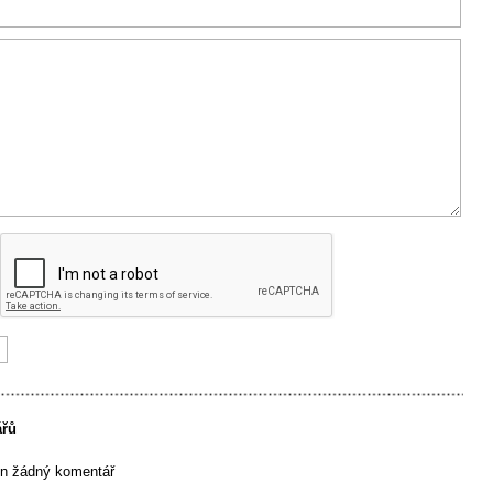
ářů
en žádný komentář