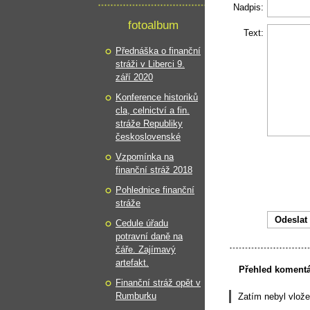
Nadpis:
fotoalbum
Text:
Přednáška o finanční
stráži v Liberci 9.
září 2020
Konference historiků
cla, celnictví a fin.
stráže Republiky
československé
Vzpomínka na
finanční stráž 2018
Pohlednice finanční
stráže
Cedule úřadu
potravní daně na
čáře. Zajímavý
artefakt.
Přehled koment
Finanční stráž opět v
Rumburku
Zatím nebyl vlož