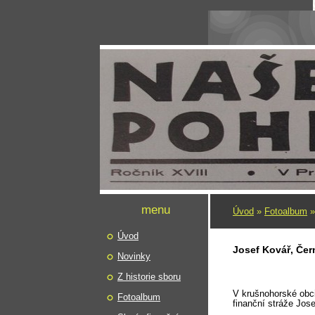
menu
Úvod
»
Fotoalbum
Úvod
Josef Kovář, Čer
Novinky
Z historie sboru
V krušnohorské obci
Fotoalbum
finanční stráže Jos