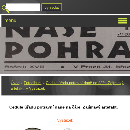
menu
Úvod
»
Fotoalbum
»
Cedule úřadu potravní daně na čáře. Zajímavý
artefakt.
»
Výstřižek
Cedule úřadu potravní daně na čáře. Zajímavý artefakt.
Výstřižek