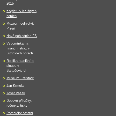
2015
z výletu v Krušných
horách
Muzeum celnictví,
Plzeň
Nové pohlednice FS
Vzpomínka na
finanční stráž v
Lužických horách
Replika hraničního
sloupu v
Bartošovicích
Museum Freistadt
Jan Krmela
Josef Vašák
Dobové příručky,
ročenky, tisky
Pomníčky ostatní