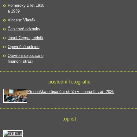
Pomníčky z let 1938
a 1939
Vincenc Vlasák
Čepicové odznaky
Josef Grygar, celník
Opevněné celnice
Otevření expozice o
finanční stráži
poslední fotografie
Přednáška o finanční stráži v Liberci 9. září 2020
toplist