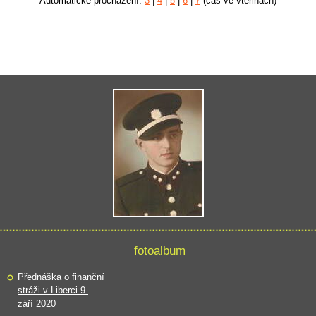
Automatické procházení:
3
|
4
|
5
|
6
|
7
(čas ve vteřinách)
fotoalbum
Přednáška o finanční
stráži v Liberci 9.
září 2020