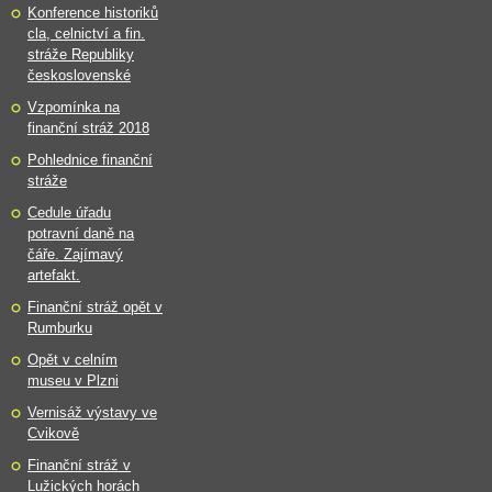
Konference historiků
cla, celnictví a fin.
stráže Republiky
československé
Vzpomínka na
finanční stráž 2018
Pohlednice finanční
stráže
Cedule úřadu
potravní daně na
čáře. Zajímavý
artefakt.
Finanční stráž opět v
Rumburku
Opět v celním
museu v Plzni
Vernisáž výstavy ve
Cvikově
Finanční stráž v
Lužických horách