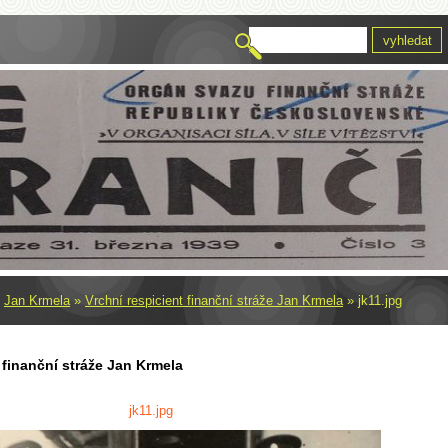
»
Jan Krmela
»
Vrchní respicient finanční stráže Jan Krmela
»
jk11.jpg
 finanční stráže Jan Krmela
jk11.jpg