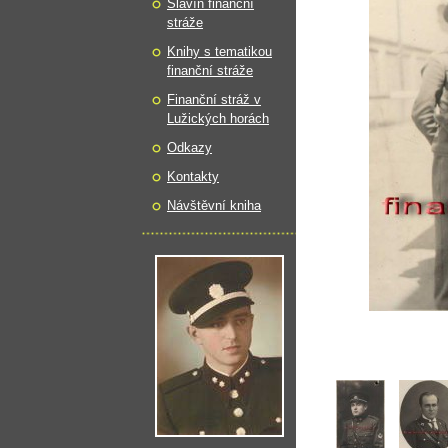
Slavín finanční
stráže
Knihy s tematikou
finanční stráže
Finanční stráž v
Lužických horách
Odkazy
Kontakty
Návštěvní kniha