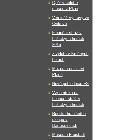
Opět v celním
museu v Plzni
Vernisáž výstavy ve
Cvikově
Finanční stráž v
Lužických horách
2015
z výletu v Krušných
horách
Muzeum celnictví,
Plzeň
Nové pohlednice FS
Vzpomínka na
finanční stráž v
Lužických horách
Replika hraničního
sloupu v
Bartošovicích
Museum Freistadt