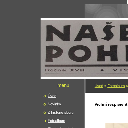
menu
Úvod
»
Fotoalbum
Úvod
Novinky
Vrchní respicient
Z historie sboru
Fotoalbum