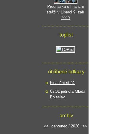
Přednáška o finanční
stráži v Liberci 9. září
2020
toplist
oblíbené odkazy
Finanční stráž
ČsOL jednota Mladá
Boleslav
archiv
<<
červenec / 2026
>>