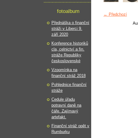
fotoalbum
← Předchozí
Přednáška o finanční
Au
stráži v Liberci 9.
září 2020
Konference historiků
cla, celnictví a fin.
stráže Republiky
československé
Vzpomínka na
finanční stráž 2018
Pohlednice finanční
stráže
Cedule úřadu
potravní daně na
čáře. Zajímavý
artefakt.
Finanční stráž opět v
Rumburku