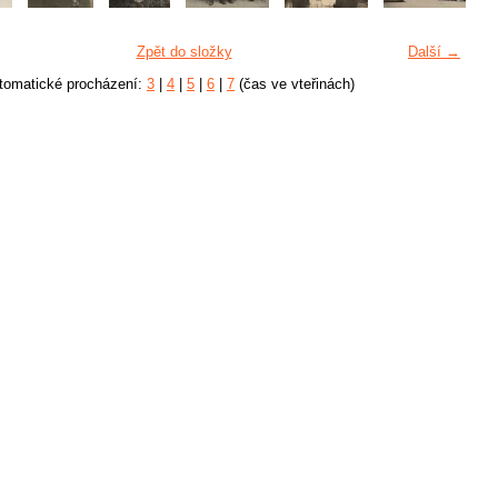
Zpět do složky
Další →
tomatické procházení:
3
|
4
|
5
|
6
|
7
(čas ve vteřinách)