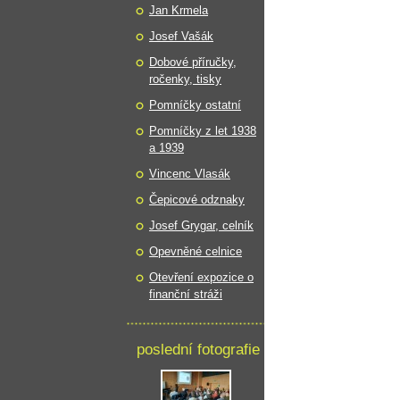
Jan Krmela
Josef Vašák
Dobové příručky,
ročenky, tisky
Pomníčky ostatní
Pomníčky z let 1938
a 1939
Vincenc Vlasák
Čepicové odznaky
Josef Grygar, celník
Opevněné celnice
Otevření expozice o
finanční stráži
poslední fotografie