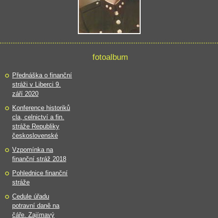
fotoalbum
Přednáška o finanční
stráži v Liberci 9.
září 2020
Konference historiků
cla, celnictví a fin.
stráže Republiky
československé
Vzpomínka na
finanční stráž 2018
Pohlednice finanční
stráže
Cedule úřadu
potravní daně na
čáře. Zajímavý