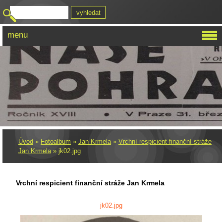
menu
Úvod
»
Fotoalbum
»
Jan Krmela
»
Vrchní respicient finanční stráže
Jan Krmela
»
jk02.jpg
Vrchní respicient finanční stráže Jan Krmela
jk02.jpg