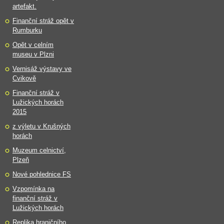
artefakt.
Finanční stráž opět v
Rumburku
Opět v celním
museu v Plzni
Vernisáž výstavy ve
Cvikově
Finanční stráž v
Lužických horách
2015
z výletu v Krušných
horách
Muzeum celnictví,
Plzeň
Nové pohlednice FS
Vzpomínka na
finanční stráž v
Lužických horách
Replika hraničního