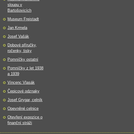
sloupu v
Bartošovicích
Museum Freistadt
Jan Krmela
Josef Vašák
Dobové příručky,
ročenky, tisky
Pomníčky ostatní
Pomníčky z let 1938
a 1939
Vincenc Vlasák
Čepicové odznaky
Josef Grygar, celník
Opevněné celnice
Otevření expozice o
finanční stráži