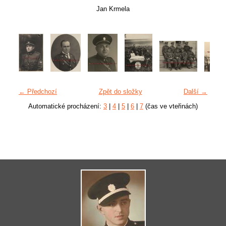
Jan Krmela
← Předchozí
Zpět do složky
Další →
Automatické procházení:
3
|
4
|
5
|
6
|
7
(čas ve vteřinách)