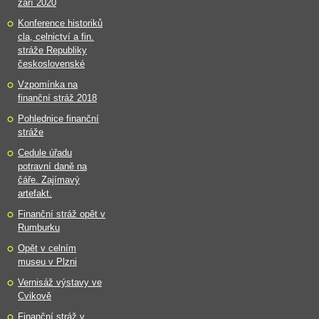
září 2020
Konference historiků
cla, celnictví a fin.
stráže Republiky
československé
Vzpomínka na
finanční stráž 2018
Pohlednice finanční
stráže
Cedule úřadu
potravní daně na
čáře. Zajímavý
artefakt.
Finanční stráž opět v
Rumburku
Opět v celním
museu v Plzni
Vernisáž výstavy ve
Cvikově
Finanční stráž v