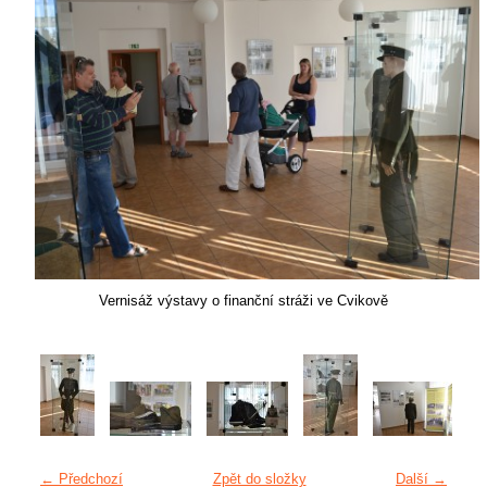
Vernisáž výstavy o finanční stráži ve Cvikově
← Předchozí
Zpět do složky
Další →