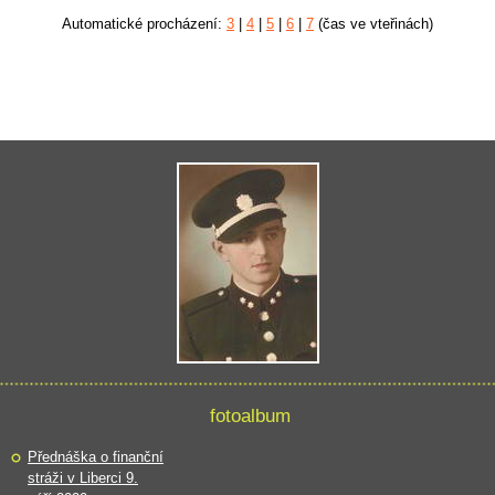
Automatické procházení:
3
|
4
|
5
|
6
|
7
(čas ve vteřinách)
fotoalbum
Přednáška o finanční
stráži v Liberci 9.