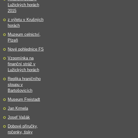
Lužických horách
2015
z výletu v Krušných
horách
Muzeum celnictví,
Plzeň
Nové pohlednice FS
Vzpomínka na
finanční stráž v
Lužických horách
Replika hraničního
sloupu v
Bartošovicích
Museum Freistadt
Jan Krmela
Josef Vašák
Dobové příručky,
ročenky, tisky