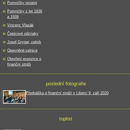
Pomníčky ostatní
Pomníčky z let 1938
a 1939
Vincenc Vlasák
Čepicové odznaky
Josef Grygar, celník
Opevněné celnice
Otevření expozice o
finanční stráži
poslední fotografie
Přednáška o finanční stráži v Liberci 9. září 2020
toplist