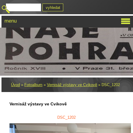
menu
Úvod
»
Fotoalbum
»
Vernisáž výstavy ve Cvikově
»
DSC_1202
Vernisáž výstavy ve Cvikově
DSC_1202