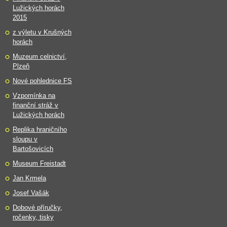
Lužických horách
2015
z výletu v Krušných
horách
Muzeum celnictví,
Plzeň
Nové pohlednice FS
Vzpomínka na
finanční stráž v
Lužických horách
Replika hraničního
sloupu v
Bartošovicích
Museum Freistadt
Jan Krmela
Josef Vašák
Dobové příručky,
ročenky, tisky