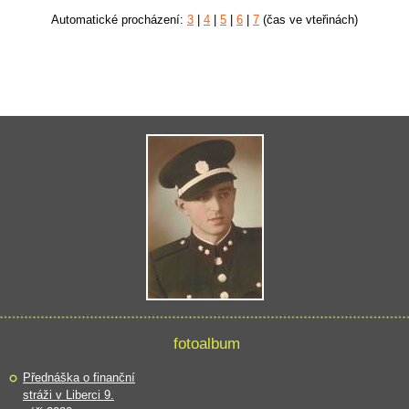
Automatické procházení:
3
|
4
|
5
|
6
|
7
(čas ve vteřinách)
fotoalbum
Přednáška o finanční
stráži v Liberci 9.