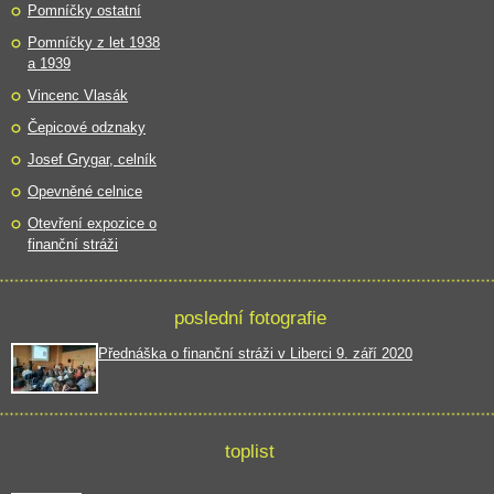
Pomníčky ostatní
Pomníčky z let 1938
a 1939
Vincenc Vlasák
Čepicové odznaky
Josef Grygar, celník
Opevněné celnice
Otevření expozice o
finanční stráži
poslední fotografie
Přednáška o finanční stráži v Liberci 9. září 2020
toplist