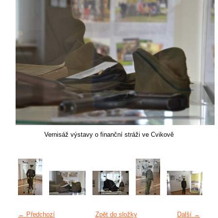
Vernisáž výstavy o finanční stráži ve Cvikově
← Předchozí
Zpět do složky
Další →