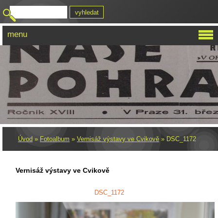
menu
Úvod
»
Fotoalbum
»
Vernisáž výstavy ve Cvikově
»
DSC_1172
Vernisáž výstavy ve Cvikově
DSC_1172