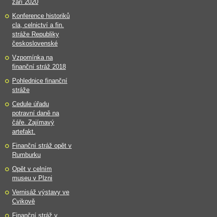
září 2020
Konference historiků
cla, celnictví a fin.
stráže Republiky
československé
Vzpomínka na
finanční stráž 2018
Pohlednice finanční
stráže
Cedule úřadu
potravní daně na
čáře. Zajímavý
artefakt.
Finanční stráž opět v
Rumburku
Opět v celním
museu v Plzni
Vernisáž výstavy ve
Cvikově
Finanční stráž v