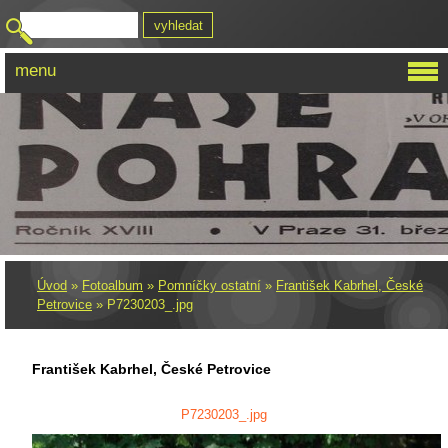
menu
Úvod
»
Fotoalbum
»
Pomníčky ostatní
»
František Kabrhel, České
Petrovice
»
P7230203_.jpg
František Kabrhel, České Petrovice
P7230203_.jpg