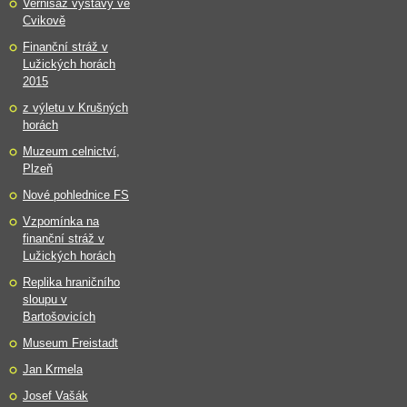
Vernisáž výstavy ve
Cvikově
Finanční stráž v
Lužických horách
2015
z výletu v Krušných
horách
Muzeum celnictví,
Plzeň
Nové pohlednice FS
Vzpomínka na
finanční stráž v
Lužických horách
Replika hraničního
sloupu v
Bartošovicích
Museum Freistadt
Jan Krmela
Josef Vašák