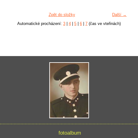
Zpět do složky
Další →
Automatické procházení:
3
|
4
|
5
|
6
|
7
(čas ve vteřinách)
fotoalbum