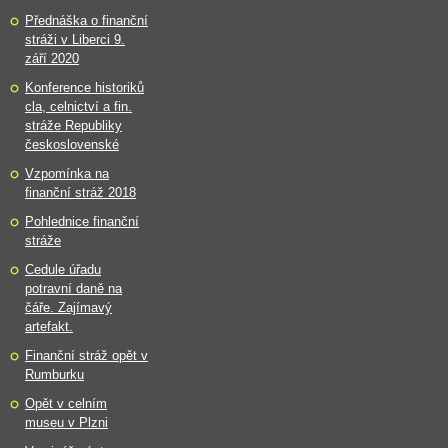
Přednáška o finanční
stráži v Liberci 9.
září 2020
Konference historiků
cla, celnictví a fin.
stráže Republiky
československé
Vzpomínka na
finanční stráž 2018
Pohlednice finanční
stráže
Cedule úřadu
potravní daně na
čáře. Zajímavý
artefakt.
Finanční stráž opět v
Rumburku
Opět v celním
museu v Plzni