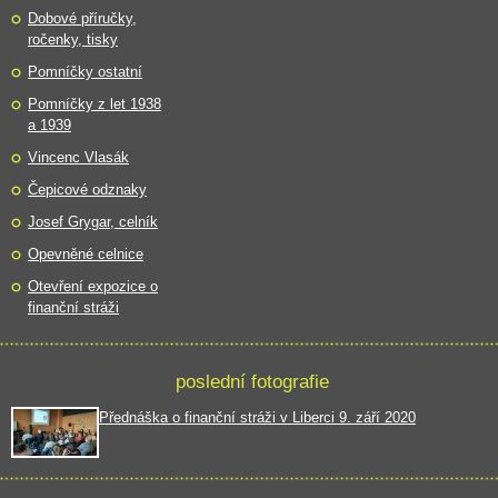
Dobové příručky,
ročenky, tisky
Pomníčky ostatní
Pomníčky z let 1938
a 1939
Vincenc Vlasák
Čepicové odznaky
Josef Grygar, celník
Opevněné celnice
Otevření expozice o
finanční stráži
poslední fotografie
Přednáška o finanční stráži v Liberci 9. září 2020