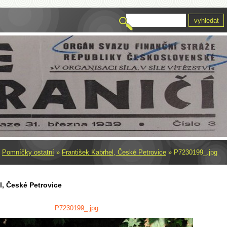
»
Pomníčky ostatní
»
František Kabrhel, České Petrovice
»
P7230199_.jpg
l, České Petrovice
P7230199_.jpg