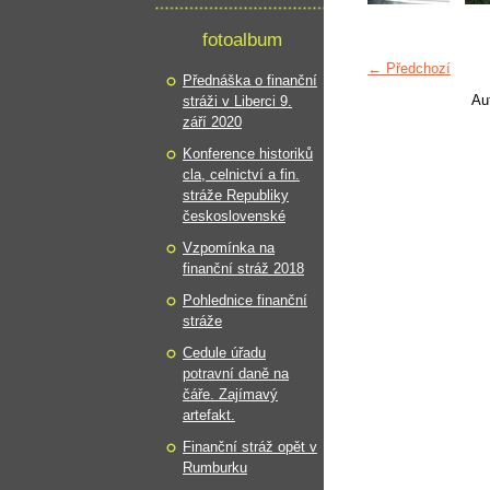
fotoalbum
← Předchozí
Přednáška o finanční
Au
stráži v Liberci 9.
září 2020
Konference historiků
cla, celnictví a fin.
stráže Republiky
československé
Vzpomínka na
finanční stráž 2018
Pohlednice finanční
stráže
Cedule úřadu
potravní daně na
čáře. Zajímavý
artefakt.
Finanční stráž opět v
Rumburku