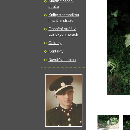
Slavín finanční
stráže
Knihy s tematikou
finanční stráže
Finanční stráž v
Lužických horách
Odkazy
Kontakty
Návštěvní kniha