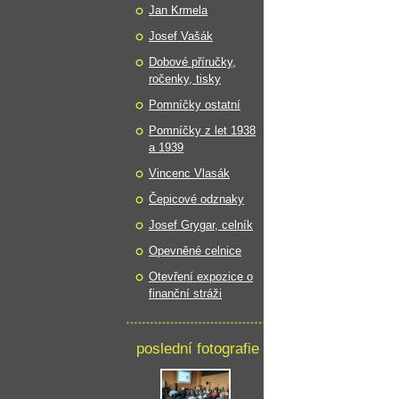
Jan Krmela
Josef Vašák
Dobové příručky,
ročenky, tisky
Pomníčky ostatní
Pomníčky z let 1938
a 1939
Vincenc Vlasák
Čepicové odznaky
Josef Grygar, celník
Opevněné celnice
Otevření expozice o
finanční stráži
poslední fotografie