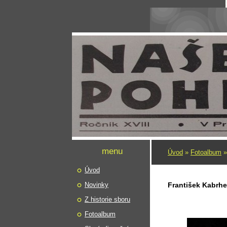
menu
Úvod
»
Fotoalbum
Úvod
Novinky
František Kabrhe
Z historie sboru
Fotoalbum