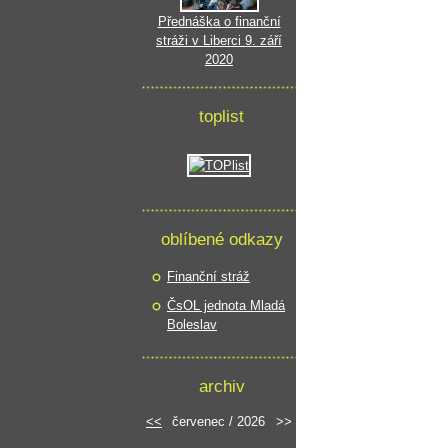
Přednáška o finanční
stráži v Liberci 9. září
2020
toplist
oblíbené odkazy
Finanční stráž
ČsOL jednota Mladá
Boleslav
archiv
<<
červenec / 2026
>>