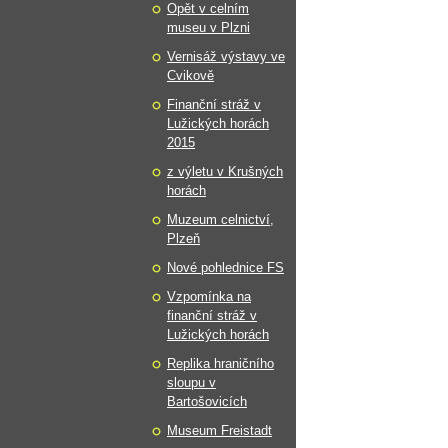
Opět v celním
museu v Plzni
Vernisáž výstavy ve
Cvikově
Finanční stráž v
Lužických horách
2015
z výletu v Krušných
horách
Muzeum celnictví,
Plzeň
Nové pohlednice FS
Vzpomínka na
finanční stráž v
Lužických horách
Replika hraničního
sloupu v
Bartošovicích
Museum Freistadt