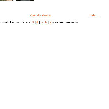
Zpět do složky
Další →
tomatické procházení:
3
|
4
|
5
|
6
|
7
(čas ve vteřinách)