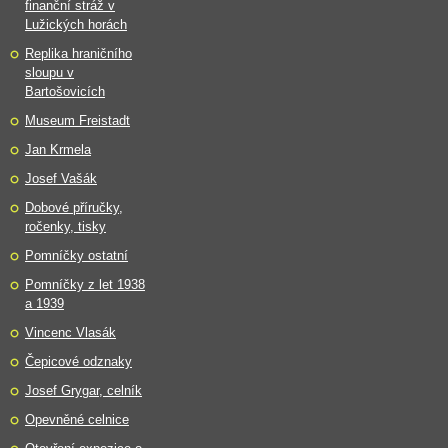
finanční stráž v
Lužických horách
Replika hraničního
sloupu v
Bartošovicích
Museum Freistadt
Jan Krmela
Josef Vašák
Dobové příručky,
ročenky, tisky
Pomníčky ostatní
Pomníčky z let 1938
a 1939
Vincenc Vlasák
Čepicové odznaky
Josef Grygar, celník
Opevněné celnice