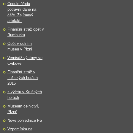
Cedule úřadu
potravní daně na
čáře. Zajímavý
artefakt.
Finanční stráž opět v
Rumburku
Opět v celním
museu v Plzni
Vernisáž výstavy ve
Cvikově
Finanční stráž v
Lužických horách
2015
z výletu v Krušných
horách
Muzeum celnictví,
Plzeň
Nové pohlednice FS
Vzpomínka na