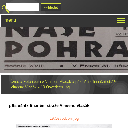
menu
Úvod
»
Fotoalbum
»
Vincenc Vlasák
»
příslušník finanční stráže
Vincenc Vlasák
»
19.Osvedceni.jpg
příslušník finanční stráže Vincenc Vlasák
19.Osvedceni.jpg