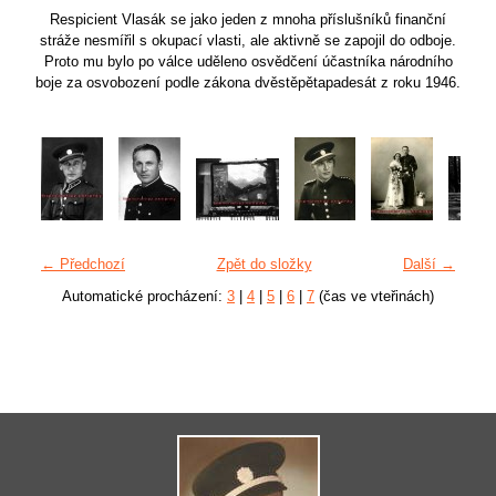
Respicient Vlasák se jako jeden z mnoha příslušníků finanční
stráže nesmířil s okupací vlasti, ale aktivně se zapojil do odboje.
Proto mu bylo po válce uděleno osvědčení účastníka národního
boje za osvobození podle zákona dvěstěpětapadesát z roku 1946.
← Předchozí
Zpět do složky
Další →
Automatické procházení:
3
|
4
|
5
|
6
|
7
(čas ve vteřinách)