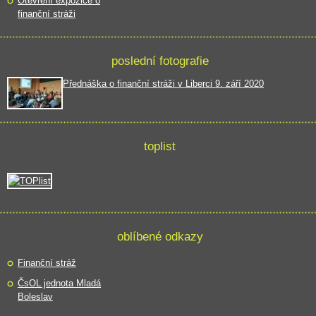
Otevření expozice o
finanční stráži
poslední fotografie
Přednáška o finanční stráži v Liberci 9. září 2020
toplist
oblíbené odkazy
Finanční stráž
ČsOL jednota Mladá
Boleslav