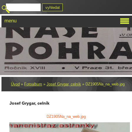
menu
Úvod
»
Fotoalbum
»
Josef Grygar, celník
»
DZ1905Na_na_web.jpg
Josef Grygar, celník
DZ1905Na_na_web.jpg