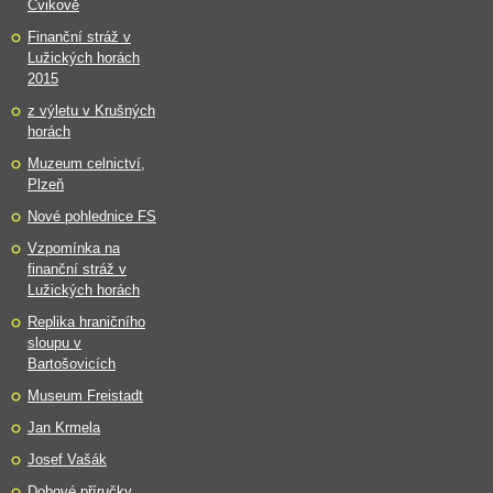
Cvikově
Finanční stráž v
Lužických horách
2015
z výletu v Krušných
horách
Muzeum celnictví,
Plzeň
Nové pohlednice FS
Vzpomínka na
finanční stráž v
Lužických horách
Replika hraničního
sloupu v
Bartošovicích
Museum Freistadt
Jan Krmela
Josef Vašák
Dobové příručky,