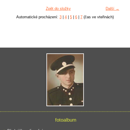
Zpět do složky
Další →
Automatické procházení:
3
|
4
|
5
|
6
|
7
(čas ve vteřinách)
fotoalbum