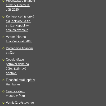
Přednáška o finanční
stráži v Liberci 9.
září 2020
Konference historiků
cla, celnictví a fin.
stráže Republiky
československé
Vzpomínka na
finanční stráž 2018
Pohlednice finanční
stráže
Cedule úřadu
potravní daně na
čáře. Zajímavý
artefakt.
Finanční stráž opět v
Rumburku
Opět v celním
museu v Plzni
Vernisáž výstavy ve