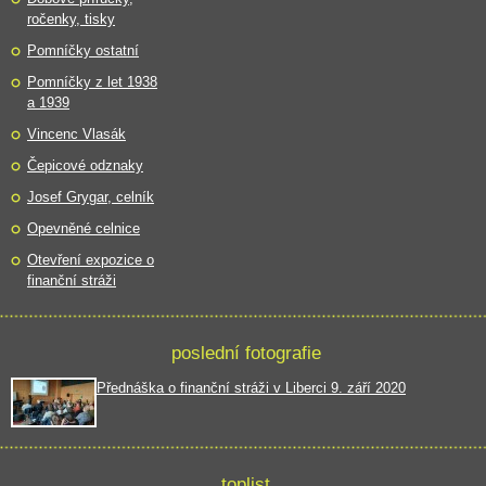
ročenky, tisky
Pomníčky ostatní
Pomníčky z let 1938
a 1939
Vincenc Vlasák
Čepicové odznaky
Josef Grygar, celník
Opevněné celnice
Otevření expozice o
finanční stráži
poslední fotografie
Přednáška o finanční stráži v Liberci 9. září 2020
toplist